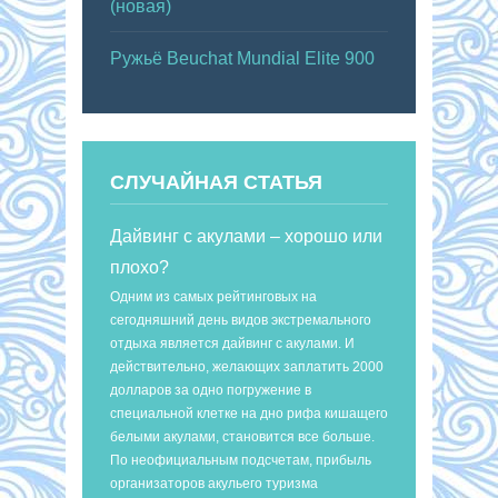
(новая)
Ружьё Beuchat Mundial Elite 900
СЛУЧАЙНАЯ СТАТЬЯ
Дайвинг с акулами – хорошо или
плохо?
Одним из самых рейтинговых на
сегодняшний день видов экстремального
отдыха является дайвинг с акулами. И
действительно, желающих заплатить 2000
долларов за одно погружение в
специальной клетке на дно рифа кишащего
белыми акулами, становится все больше.
По неофициальным подсчетам, прибыль
организаторов акульего туризма