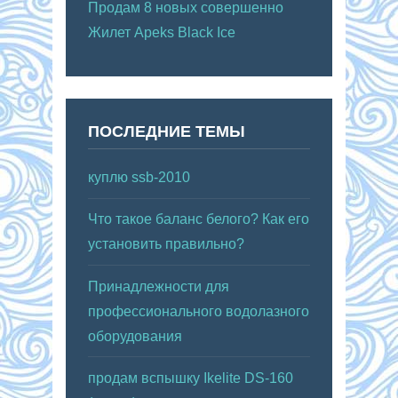
Продам 8 новых совершенно
Жилет Apeks Black Ice
ПОСЛЕДНИЕ ТЕМЫ
куплю ssb-2010
Что такое баланс белого? Как его
установить правильно?
Принадлежности для
профессионального водолазного
оборудования
продам вспышку Ikelite DS-160