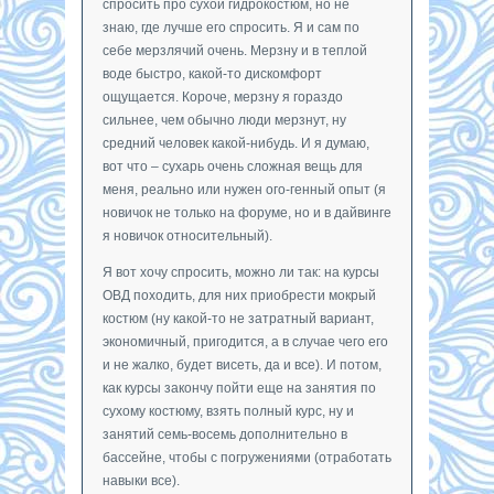
спросить про сухой гидрокостюм, но не
знаю, где лучше его спросить. Я и сам по
себе мерзлячий очень. Мерзну и в теплой
воде быстро, какой-то дискомфорт
ощущается. Короче, мерзну я гораздо
сильнее, чем обычно люди мерзнут, ну
средний человек какой-нибудь. И я думаю,
вот что – сухарь очень сложная вещь для
меня, реально или нужен ого-генный опыт (я
новичок не только на форуме, но и в дайвинге
я новичок относительный).
Я вот хочу спросить, можно ли так: на курсы
ОВД походить, для них приобрести мокрый
костюм (ну какой-то не затратный вариант,
экономичный, пригодится, а в случае чего его
и не жалко, будет висеть, да и все). И потом,
как курсы закончу пойти еще на занятия по
сухому костюму, взять полный курс, ну и
занятий семь-восемь дополнительно в
бассейне, чтобы с погружениями (отработать
навыки все).