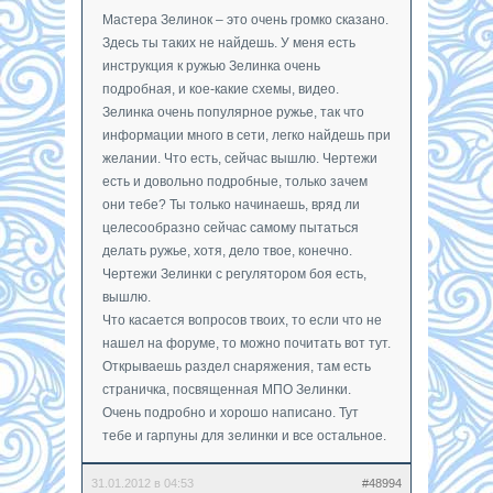
Мастера Зелинок – это очень громко сказано.
Здесь ты таких не найдешь. У меня есть
инструкция к ружью Зелинка очень
подробная, и кое-какие схемы, видео.
Зелинка очень популярное ружье, так что
информации много в сети, легко найдешь при
желании. Что есть, сейчас вышлю. Чертежи
есть и довольно подробные, только зачем
они тебе? Ты только начинаешь, вряд ли
целесообразно сейчас самому пытаться
делать ружье, хотя, дело твое, конечно.
Чертежи Зелинки с регулятором боя есть,
вышлю.
Что касается вопросов твоих, то если что не
нашел на форуме, то можно почитать вот тут.
Открываешь раздел снаряжения, там есть
страничка, посвященная МПО Зелинки.
Очень подробно и хорошо написано. Тут
тебе и гарпуны для зелинки и все остальное.
31.01.2012 в 04:53
#48994