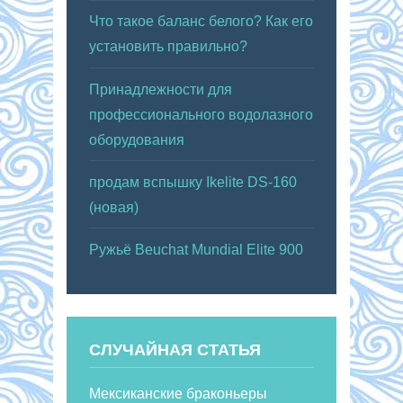
Что такое баланс белого? Как его
установить правильно?
Принадлежности для
профессионального водолазного
оборудования
продам вспышку Ikelite DS-160
(новая)
Ружьё Beuchat Mundial Elite 900
СЛУЧАЙНАЯ СТАТЬЯ
Мексиканские браконьеры