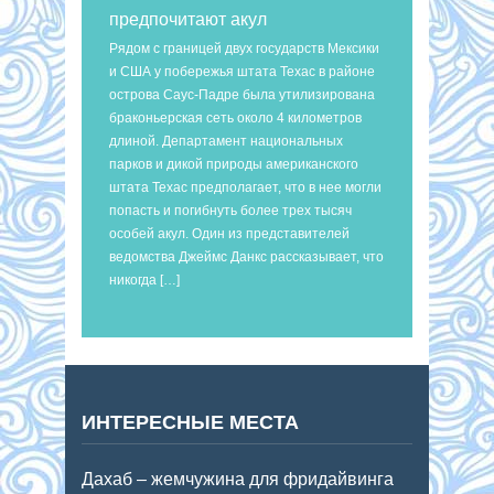
предпочитают акул
Рядом с границей двух государств Мексики
и США у побережья штата Техас в районе
острова Саус-Падре была утилизирована
браконьерская сеть около 4 километров
длиной. Департамент национальных
парков и дикой природы американского
штата Техас предполагает, что в нее могли
попасть и погибнуть более трех тысяч
особей акул. Один из представителей
ведомства Джеймс Данкс рассказывает, что
никогда […]
ИНТЕРЕСНЫЕ МЕСТА
Дахаб – жемчужина для фридайвинга