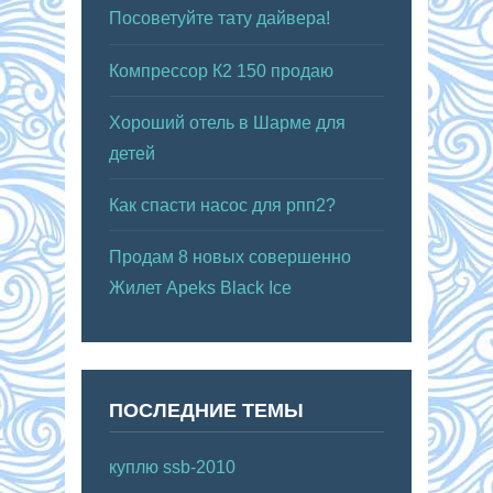
Посоветуйте тату дайвера!
Компрессор К2 150 продаю
Хороший отель в Шарме для
детей
Как спасти насос для рпп2?
Продам 8 новых совершенно
Жилет Apeks Black Ice
ПОСЛЕДНИЕ ТЕМЫ
куплю ssb-2010