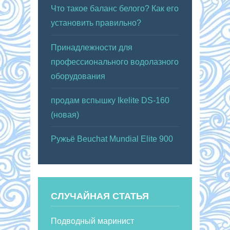
Что такое баланс белого? Как его
установить правильно?
Принадлежности для
профессионального водолазного
оборудования
продам вспышку Ikelite DS-160
(новая)
Ружьё Beuchat Mundial Elite 900
СЛУЧАЙНАЯ СТАТЬЯ
Подводный маринист