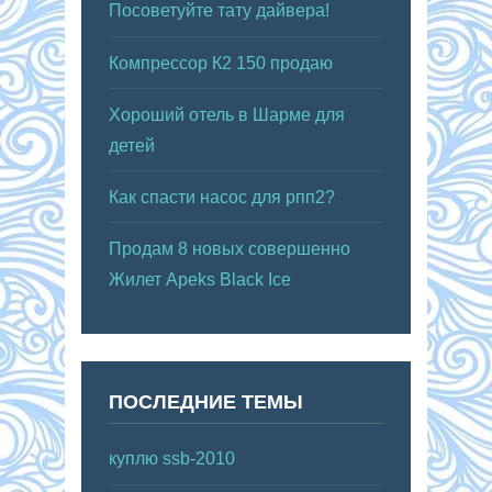
Посоветуйте тату дайвера!
Компрессор К2 150 продаю
Хороший отель в Шарме для
детей
Как спасти насос для рпп2?
Продам 8 новых совершенно
Жилет Apeks Black Ice
ПОСЛЕДНИЕ ТЕМЫ
куплю ssb-2010