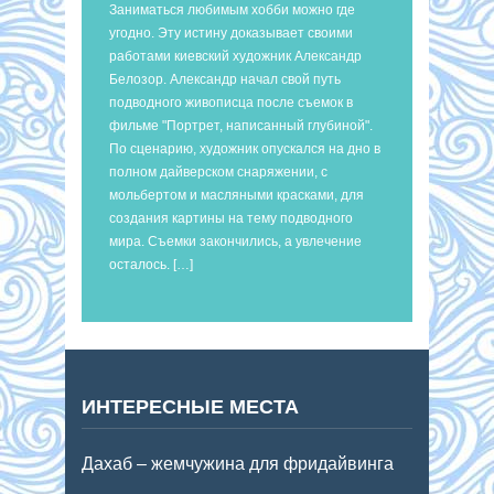
Заниматься любимым хобби можно где
угодно. Эту истину доказывает своими
работами киевский художник Александр
Белозор. Александр начал свой путь
подводного живописца после съемок в
фильме "Портрет, написанный глубиной".
По сценарию, художник опускался на дно в
полном дайверском снаряжении, с
мольбертом и масляными красками, для
создания картины на тему подводного
мира. Съемки закончились, а увлечение
осталось. […]
ИНТЕРЕСНЫЕ МЕСТА
Дахаб – жемчужина для фридайвинга