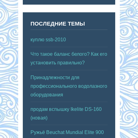
ПОСЛЕДНИЕ ТЕМЫ
куплю ssb-2010
Что такое баланс белого? Как его
установить правильно?
Принадлежности для
профессионального водолазного
оборудования
продам вспышку Ikelite DS-160
(новая)
Ружьё Beuchat Mundial Elite 900