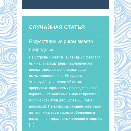
СЛУЧАЙНАЯ СТАТЬЯ
Искусственные рифы вместо
природных
На острове Пхукет в Таиланде 24 февраля
был начат масштабный экологический
проект: здесь решено создать два
искусственных рифа. Их задача -
"оттянуть" туристический поток с
природных коралловых рифов, серьезно
пораженных болезнью. Бюджет проекта - 8
миллионов батов (это более 266 тысяч
долларов). Из-за возрастающего ежегодно
потока туристов массовое обеднение и
разрушение коралловых колоний в морских
[…]