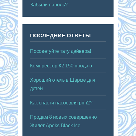
Забыли пароль?
ПОСЛЕДНИЕ ОТВЕТЫ
Посоветуйте тату дайвера!
Компрессор К2 150 продаю
Хороший отель в Шарме для
детей
Как спасти насос для рпп2?
Продам 8 новых совершенно
Жилет Apeks Black Ice