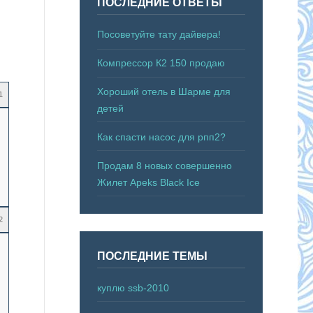
ПОСЛЕДНИЕ ОТВЕТЫ
Посоветуйте тату дайвера!
Компрессор К2 150 продаю
Хороший отель в Шарме для
1
детей
Как спасти насос для рпп2?
Продам 8 новых совершенно
Жилет Apeks Black Ice
2
ПОСЛЕДНИЕ ТЕМЫ
куплю ssb-2010