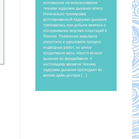
основанное на использовании
техники задержки дыхания апноэ.
Изначально тренировка
долговременной задержки дыхания
требовалась при добыче жемчуга и
обслуживании морских плантаций в
Японии. Появление акваланга
упростило и удешевило процесс
подводных работ, но апноэ
продолжало жить, обретя второе
дыхание во фридайвинге. К
настоящему времени технику
задержки дыхания преподают во
многих дайв-центрах […]