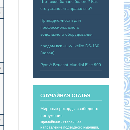
Что такое баланс белого? Как
его установить правильно?
3
Принадлежности для
профессионального
водолазного оборудования
продам вспышку Ikelite DS-160
(новая)
Ружьё Beuchat Mundial Elite 900
4
СЛУЧАЙНАЯ СТАТЬЯ
Мировые рекорды свободного
погружения
5
Фридайвинг - старейшее
направление подводного ныряния,