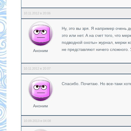
10.11.2012 в 20:06
Ну, это вы зря. Я например очень д
это или нет. А на счет того, что м
подводной охоты» журнал, мерки к
не представляют ничего сложного. 
Аноним
10.11.2012 в 20:07
Спасибо. Почитаю. Но все-таки хот
Аноним
10.09.2013 в 04:08