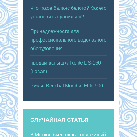
Что такое баланс белого? Как его
установить правильно?
Принадлежности для
профессионального водолазного
оборудования
продам вспышку Ikelite DS-160
(новая)
Ружьё Beuchat Mundial Elite 900
СЛУЧАЙНАЯ СТАТЬЯ
В Москве был открыт подземный