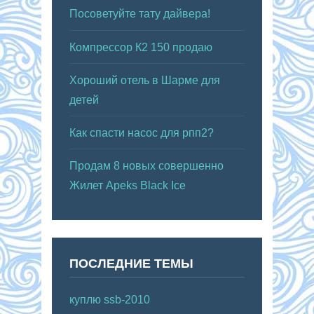
Посоветуйте тату дайвера!
Компрессор К2 150 продаю
Хороший отель в Шарме для
детей
Как спасти насос для рпп2?
Продам 8 новых совершенно
Жилет Apeks Black Ice
ПОСЛЕДНИЕ ТЕМЫ
куплю ssb-2010