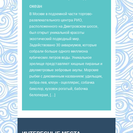
океан
В Москве в подземной части торгово-
развлекательного центра РИО,
расположенного на Дмитровском шоссе,
был открыт уникальной красоты
экзотический подводный мир.
Задействовано 30 аквариумов, которые
собрали больше одного миллиона
кубических литров воды. Уникальное
зрелище представляют хищные пираньи и
двухметровые зебровые акулы. Морские
рыбки с диковинным названием: удильщик,
зебра-лев, клоун - оцеллярис, собачка
биколор, кузовок рогатый, бабочка
белоперая, […]