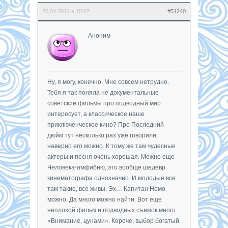
20.04.2012 в 15:07
#51240
Аноним
Ну, я могу, конечно. Мне совсем нетрудно.
Тебя я так поняла не документальные
советские фильмы про подводный мир
интересует, а классическое наше
приключенческое кино? Про Последний
дюйм тут несколько раз уже говорили,
наверно его можно. К тому же там чудесные
актеры и песня очень хорошая. Можно еще
Человека-амфибию, это вообще шедевр
кинематографа однозначно. И молодые все
там такие, все живы. Эх… Капитан Немо
можно. Да много можно найти. Вот еще
неплохой фильм и подводных съемок много
«Внимание, цунами». Короче, выбор богатый.