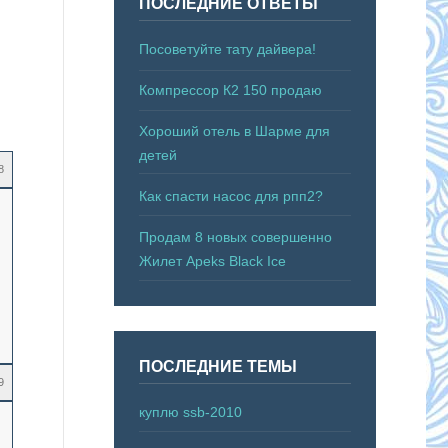
ПОСЛЕДНИЕ ОТВЕТЫ
Посоветуйте тату дайвера!
Компрессор К2 150 продаю
Хороший отель в Шарме для
детей
8
Как спасти насос для рпп2?
Продам 8 новых совершенно
Жилет Apeks Black Ice
ПОСЛЕДНИЕ ТЕМЫ
9
куплю ssb-2010