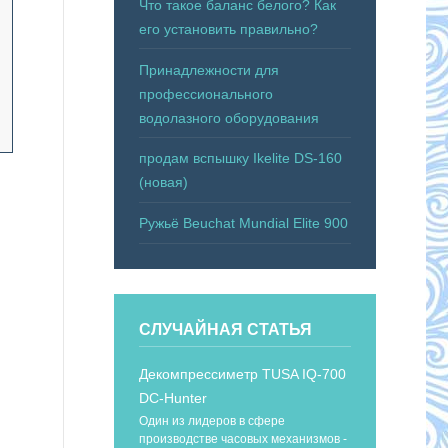
Что такое баланс белого? Как
его установить правильно?
Принадлежности для
профессионального
водолазного оборудования
продам вспышку Ikelite DS-160
(новая)
Ружьё Beuchat Mundial Elite 900
СЛУЧАЙНАЯ СТАТЬЯ
Декомпрессиметр TUSA IQ-700
DC-Hunter
Один из лидеров в сфере
производстве часовых механизмов -