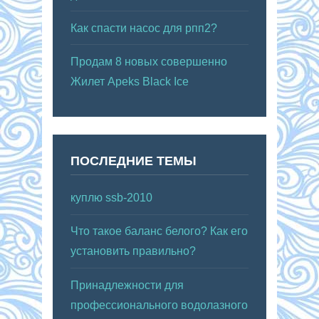
Как спасти насос для рпп2?
Продам 8 новых совершенно
Жилет Apeks Black Ice
ПОСЛЕДНИЕ ТЕМЫ
куплю ssb-2010
Что такое баланс белого? Как его
установить правильно?
Принадлежности для
профессионального водолазного