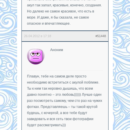
акул так запал, красивые, конечно, создания.
Но далеко не самое красивое, что есть в
море. И даже, я бы сказала, не самое
опасное и впечатляющее.
26.04.2012 в 17:18
#51448
Аноним
Плавун, тебе на самом деле просто
необходимо встретиться с акулой поближе.
Ты к ним так неровно дышишь, что всем
давно понятно – это любовь)))))) Лучше один
раз посмотреть самому, чем сто раз на чужих
фотках. Представляешь – ты такой крутой
будешь, с кочергой, а все тебе будут
завидовать и вся сеть твои фотографии
будет рассматривать)))