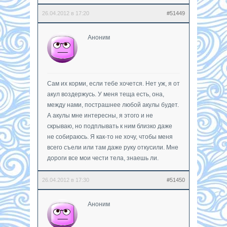
26.04.2012 в 17:20
#51449
Аноним
Сам их корми, если тебе хочется. Нет уж, я от
акул воздержусь. У меня теща есть, она,
между нами, пострашнее любой акулы будет.
А акулы мне интересны, я этого и не
скрываю, но подплывать к ним близко даже
не собираюсь. Я как-то не хочу, чтобы меня
всего съели или там даже руку откусили. Мне
дороги все мои чести тела, знаешь ли.
26.04.2012 в 17:30
#51450
Аноним