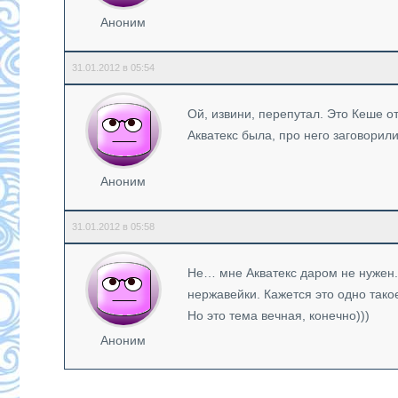
Аноним
31.01.2012 в 05:54
Ой, извини, перепутал. Это Кеше о
Акватекс была, про него заговорил
Аноним
31.01.2012 в 05:58
Не… мне Акватекс даром не нужен
нержавейки. Кажется это одно тако
Но это тема вечная, конечно)))
Аноним