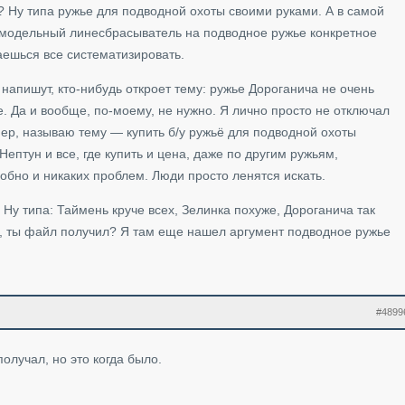
? Ну типа ружье для подводной охоты своими руками. А в самой
амодельный линесбрасыватель на подводное ружье конкретное
аешься все систематизировать.
 напишут, кто-нибудь откроет тему: ружье Дороганича не очень
. Да и вообще, по-моему, не нужно. Я лично просто не отключал
ер, называю тему — купить б/у ружьё для подводной охоты
 Нептун и все, где купить и цена, даже по другим ружьям,
обно и никаких проблем. Люди просто ленятся искать.
Ну типа: Таймень круче всех, Зелинка похуже, Дороганича так
ти, ты файл получил? Я там еще нашел аргумент подводное ружье
#4899
олучал, но это когда было.