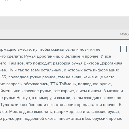
#4503
ормацию вместе, ну чтобы ссылки были и новички не
-то сделать: Ружья Дороганича, о Зелинке и прочее. И все
его. Там все, что подходит: разборка ружья Виктора Дороганича,
очее. Ну и так по всем остальным, о которых есть информация:
с 55, подводное ружье разное, там не знаю, какие еще часто
кие вопросы обсуждались, ТТХ Таймень, подводное ружье,
аймень или классное ружье, все короче, о чем пишем. А можно и
е ружье Нептун, к примеру, и ссылки, а там заходишь и все про
 Тула какие особенности в изготовлении предлагает и прочее. В
алее. Можно даже выделить, например, все итальянские ружья,
е ружье для подводной охоты, пневматика в Белоруссии прочее.