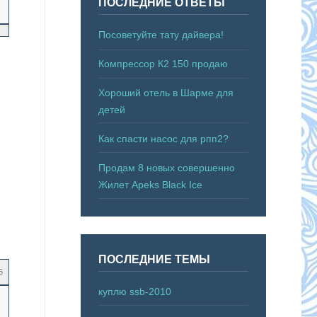
ПОСЛЕДНИЕ ОТВЕТЫ
Посоветуйте тату дайвера!
Компрессор К2 150 продаю
Хороший отель в Шарме для
детей
Как спасти насос для рпп2?
Продам 8 новых совершенно
Жилет Apeks Black Ice
ПОСЛЕДНИЕ ТЕМЫ
5
куплю ssb-2010