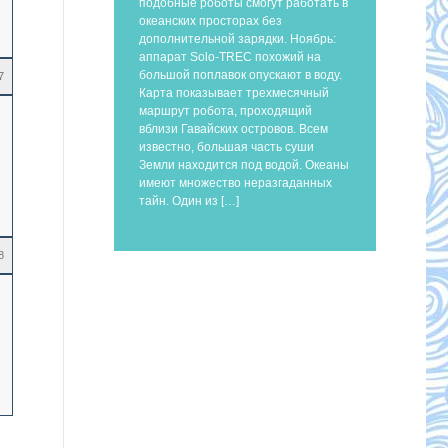
подобные роботы смогут работать в
океанских просторах без
дополнительной зарядки. Ноябрь:
аппарат Solo-TREC похожий на
большой поплавок опускают в воду.
7
Карта показывает трехмесячный
маршрут робота, проходящий
вблизи Гавайских островов. Всем
известно, большая часть суши
Земли находится под водой. Океаны
имеют множество неразгаданных
тайн. Один из […]
8