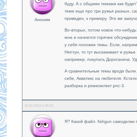
буду. А с общими темами как будет
теме еще про три ружья разных, с
приведен, к примеру. Это же замуч
Аноним
Во-вторых, потом новое что-нибудь
мне и начнется горячее обсуждение
у себя похожие темы. Если, наприм
Нептун, то тут выскакивает и ружье
например, покупать Дороганича. Уд
А сравнительные темы вроде были. 
себе, Акватекс на любителя. Кста
разборка и ремкомлект рпс-3.
31.01.2012 в 05:52
Я? Какой файл. fishgun самоделки п