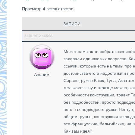
Просмотр 4 веток ответов
ЗАПИСИ
31.01.2012 в 05:35
Может нам как-то собрать всю инф
задавали одинаковых вопросов. Как
ссылки, которые есть на темы про н
достоинства его и недостатки и пр
Аноним
Сирано, ружье Каюк, Тула, Акватек
мелькают… ну и вкратце можно, ка
особенности конструкции, травит Т
без подробностей, просто подводно
него: ттх подводного ружья Нептун,
общем, ружье, конструкция и так д
все французские, бельгийские, наш
Как вам идея?