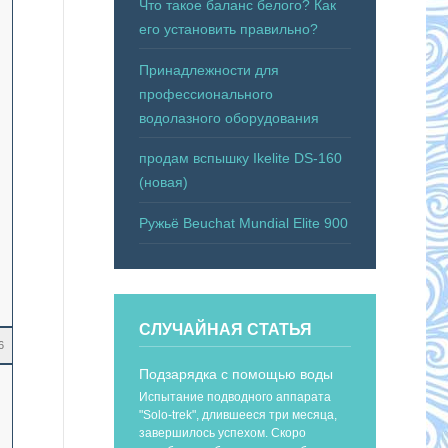
Что такое баланс белого? Как
его установить правильно?
Принадлежности для
профессионального
водолазного оборудования
продам вспышку Ikelite DS-160
(новая)
Ружьё Beuchat Mundial Elite 900
СЛУЧАЙНАЯ СТАТЬЯ
6
Подзарядка с помощью воды
Испытание подводного аппарата
"Solo-trek", длившееся три месяца,
завершилось успехом. Скоро