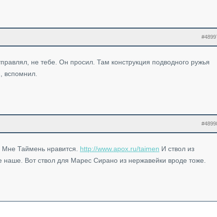
#4899
тправлял, не тебе. Он просил. Там конструкция подводного ружья
и, вспомнил.
#4899
. Мне Таймень нравится.
http://www.apox.ru/taimen
И ствол из
е наше. Вот ствол для Марес Сирано из нержавейки вроде тоже.