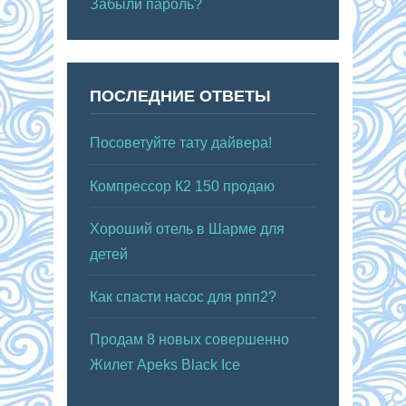
Забыли пароль?
ПОСЛЕДНИЕ ОТВЕТЫ
Посоветуйте тату дайвера!
Компрессор К2 150 продаю
Хороший отель в Шарме для
детей
Как спасти насос для рпп2?
Продам 8 новых совершенно
Жилет Apeks Black Ice