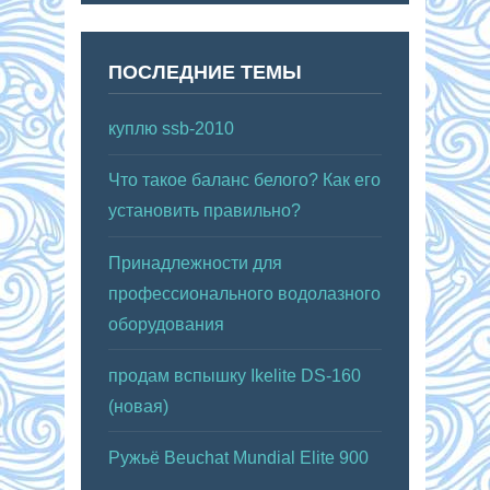
ПОСЛЕДНИЕ ТЕМЫ
куплю ssb-2010
Что такое баланс белого? Как его
установить правильно?
Принадлежности для
профессионального водолазного
оборудования
продам вспышку Ikelite DS-160
(новая)
Ружьё Beuchat Mundial Elite 900