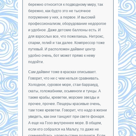
бережно относится к подводному миру, так
бережно, как будто это не тысячное
погружение у них, а первое. И высокий
профессионализм, оборудование недорогое
и удобное. Даже детские баллоны есть. И
для взрослых все, что пожелаешь. Нитрокс,
спарки, гелий и так далее. Компрессор тоже
путевый. И расположен дайвинг центр
удобно очень, бот может прямо к нему
подойти.
Сам дайвинг тоже в красках описывает.
Говорит, что ни с чем нельзя сравнивать.
Холодное, суровое море, стаи барракуд,
скаты, голожабники, осьминоги и тунцы. А
также крабы, креветки, морские звезды и
прочее, прочее. Пещеры красивые очень,
там тоже креветки. Говорит, что надо в жизни
увидеть, как они танцуют при свете фонаря.
А еще на Гозо внутреннее море. В общем,
если кто собрался на Мальту, то даже не
сомневайтесь, удовольствие получите. Если,