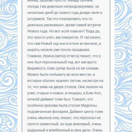
моему, здорово просто. Между прочим,
погода там довольно непредсказуемая, за
несколько дней до нового года дожди лили и
штормило. Так что планировать что-то
довольно рискованно, кроме самой встречи
Нового года. Но вот если повезет! Тогда да,
это просто улет, как говорится. Я так понял,
что сам Новый год они в отеле встречали, а
нырять начали уже после праздника.
Главное, Ирина (автор отчета) пишет, что у
нее был персональный гид, вот как круто.
Видимость тоже супер была по ее словам.
Можно было побывать во всех местах, в
которые обычно ныряют летом, несмотря на
то, что зима на дворе стояла. Они лазили на
рэки, старые и новые, в пещеры, в Блю-Хол,
ночной дайвинг тоже был. Говорит, что
особенно красива была статую Мадонны.
подсвеченная фонарем. Дайвинг центр тоже
очень хвалила она, пишет, что персонал не
просто грамотный, он еще вежливый, очень
радушный и влюбленный в свое дело. Очень