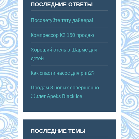
ПОСЛЕДНИЕ ОТВЕТЫ
Посоветуйте тату дайвера!
Компрессор К2 150 продаю
Хороший отель в Шарме для
детей
Как спасти насос для рпп2?
Продам 8 новых совершенно
Жилет Apeks Black Ice
ПОСЛЕДНИЕ ТЕМЫ