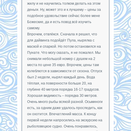
жилу и не научились толком делать на этом
деньги. Ну, может это и к лучшему – цены за
подобное удовольствие сейчас более мене
Божеские, да и есть повод всё изучить
самому.
Впрочем, отвлёкся. Сначала я решил, что
для дайвинга подойдёт Пула, нырялка с
маской и спаркой. Но потом остановился на
Пунате. Что могу сказать, я не пожалел. Мы
снимали небольшой номер с душем на 2
места по цене 35 евро. Впрочем, цены там
колеблются в зависимости от сезона. Отпуск
был 2 недели, нырял каждый день. Вода
тёплая, на поверхности больше 20, на
глубине 40 метров порядка 16-17 градусов.
Хорошая видимость – порядка 30 метров.
Очень много рыбы всякой разной. Осьминоги
есть, за одним даже удалось проследить, как
он охотится. Впечатлений масса. К концу
первой недели напросились на экскурсию на
рыболовецкое судно. Очень понравилось,