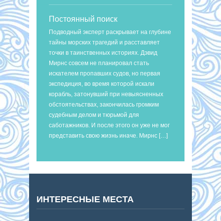
Постоянный поиск
Подводный эксперт раскрывает на глубине
тайны морских трагедий и расставляет
точки в таинственных историях. Дэвид
Мирнс совсем не планировал стать
искателем пропавших судов, но первая
экспедиция, во время которой искали
корабль, затонувший при невыясненных
обстоятельствах, закончилась громким
судебным делом и тюрьмой для
саботажников. И после этого он уже не мог
представить свою жизнь иначе. Мирнс […]
ИНТЕРЕСНЫЕ МЕСТА