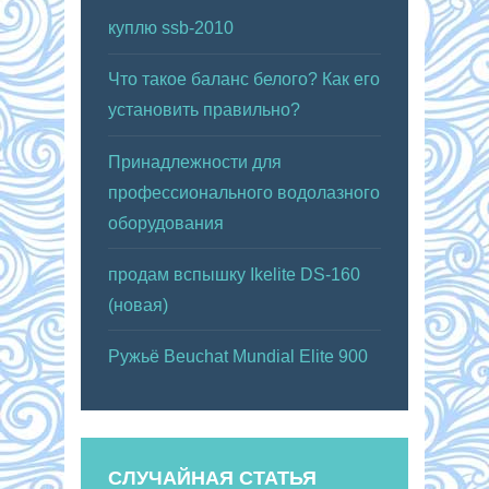
куплю ssb-2010
Что такое баланс белого? Как его
установить правильно?
Принадлежности для
профессионального водолазного
оборудования
продам вспышку Ikelite DS-160
(новая)
Ружьё Beuchat Mundial Elite 900
СЛУЧАЙНАЯ СТАТЬЯ