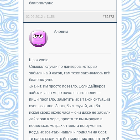
благополучно.
02.09.2012 в 11:58
#52872
Аноним
Шрэк wrote:
Слышал случай по дайверов, которых
забыли на 9 часов, там тоже закончилось всё
благополучно.
Значит, им просто повезло. Если дайверов
забыли, а на море началось волнение –
пиши пропало. Заметить их в такой ситуации
очень сложно. Знаю, был случай, что бот
искал своих около часа – они даже не забыли
дайверов в море, просто те вынырнули в
нескольких метрах от места погружения.
Когда их всё-таки нашли и подняли на борт,
те рассказали, что бот мимо них пролетал 4!