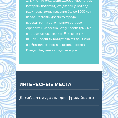
1. Египет. Александрия. Дворец Клеопатры.
Историки полагают, что дворец ушел под
воду после землетрясения более 1600 лет
назад. Раскопки древнего города
проводятся на затопленном острове
Афродиты. Известно, что у Клеопатры был
на этом острове дворец. Еще в гавани
нашли и подняли наверх две статуи. Одна
изображала сфинкса, а вторая - жреца
Изиды. Позднее находки вернули […]
ИНТЕРЕСНЫЕ МЕСТА
Дахаб – жемчужина для фридайвинга