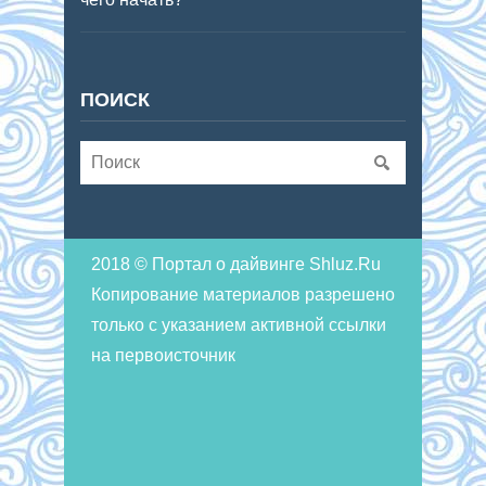
ПОИСК
2018 © Портал о дайвинге Shluz.Ru
Копирование материалов разрешено
только с указанием активной ссылки
на первоисточник