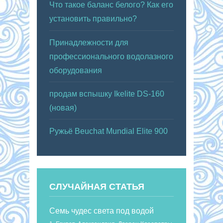
Что такое баланс белого? Как его
установить правильно?
Принадлежности для
профессионального водолазного
оборудования
продам вспышку Ikelite DS-160
(новая)
Ружьё Beuchat Mundial Elite 900
СЛУЧАЙНАЯ СТАТЬЯ
Семь чудес света под водой