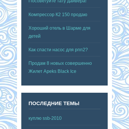
Посоветуйте тату дайвера!
Компрессор К2 150 продаю
Хороший отель в Шарме для
детей
Как спасти насос для рпп2?
Продам 8 новых совершенно
Жилет Apeks Black Ice
ПОСЛЕДНИЕ ТЕМЫ
куплю ssb-2010