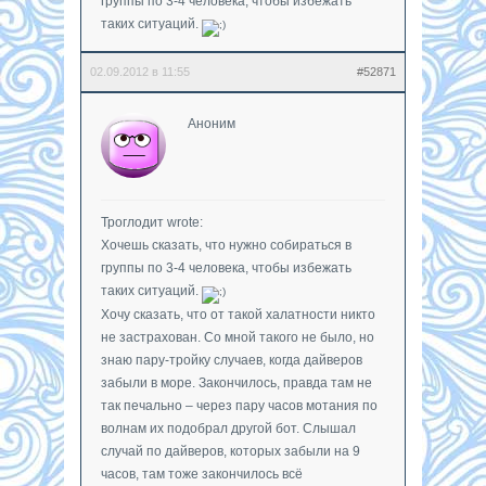
группы по 3-4 человека, чтобы избежать
таких ситуаций.
02.09.2012 в 11:55
#52871
Аноним
Троглодит wrote:
Хочешь сказать, что нужно собираться в
группы по 3-4 человека, чтобы избежать
таких ситуаций.
Хочу сказать, что от такой халатности никто
не застрахован. Со мной такого не было, но
знаю пару-тройку случаев, когда дайверов
забыли в море. Закончилось, правда там не
так печально – через пару часов мотания по
волнам их подобрал другой бот. Слышал
случай по дайверов, которых забыли на 9
часов, там тоже закончилось всё