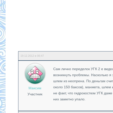
19.12.2012 в 06:47
Сам лично переделок УГК 2 е видел,
возникнуть проблемы. Насколько я 
шлем из неопрена. По деньгам счит
около 150 баксов), манжета, шлем и
Максим
не факт, что гидрокостюм УГК даже 
Участник
них заметно упало.