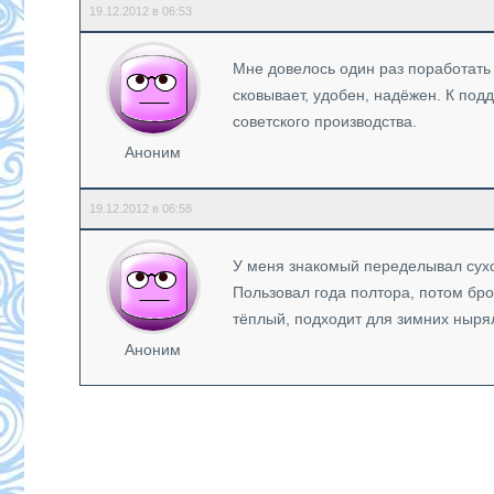
19.12.2012 в 06:53
Мне довелось один раз поработать 
сковывает, удобен, надёжен. К по
советского производства.
Аноним
19.12.2012 в 06:58
У меня знакомый переделывал сухой
Пользовал года полтора, потом бро
тёплый, подходит для зимних ныря
Аноним