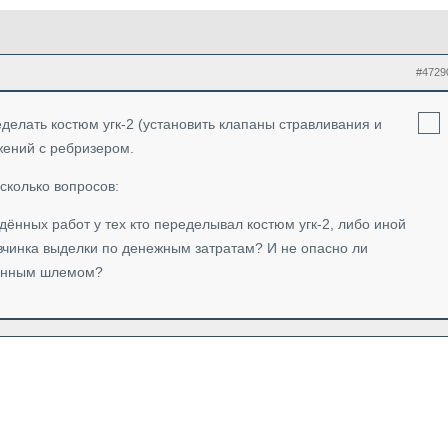
#4729
делать костюм угк-2 (установить клапаны стравливания и
жений с ребризером.
есколько вопросов:
дённых работ у тех кто переделывал костюм угк-2, либо иной
вчинка выделки по денежным затратам? И не опасно ли
ванным шлемом?