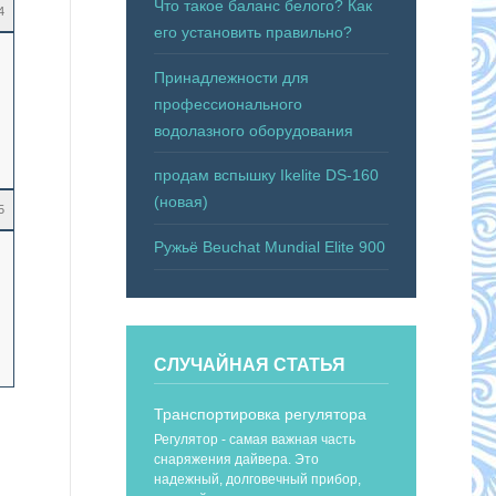
Что такое баланс белого? Как
4
его установить правильно?
Принадлежности для
профессионального
водолазного оборудования
продам вспышку Ikelite DS-160
(новая)
5
Ружьё Beuchat Mundial Elite 900
СЛУЧАЙНАЯ СТАТЬЯ
Транспортировка регулятора
Регулятор - самая важная часть
снаряжения дайвера. Это
надежный, долговечный прибор,