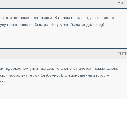
#5375
в этом костюме подо льдом. В целом не плохо, движения не
ддуву приноровился быстро. Но у меня была модель ещё
#5375
 гидрокостюм угк-2, вставил клапаны от апекса, новый шлем.
сил, поскольку тёк он безбожно. Его единственный плюс –
лок.