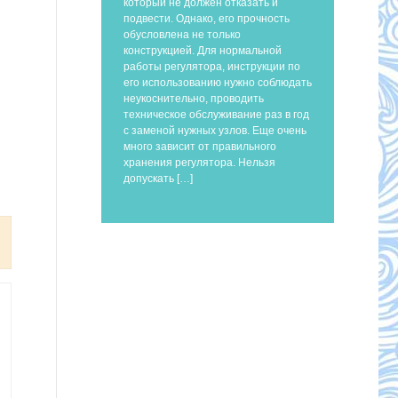
который не должен отказать и
подвести. Однако, его прочность
обусловлена не только
конструкцией. Для нормальной
работы регулятора, инструкции по
его использованию нужно соблюдать
неукоснительно, проводить
техническое обслуживание раз в год
с заменой нужных узлов. Еще очень
много зависит от правильного
хранения регулятора. Нельзя
допускать […]