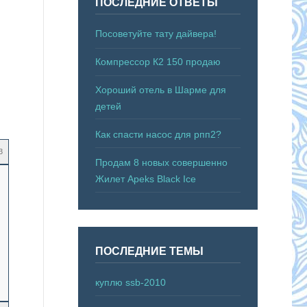
ПОСЛЕДНИЕ ОТВЕТЫ
Посоветуйте тату дайвера!
Компрессор К2 150 продаю
Хороший отель в Шарме для
детей
Как спасти насос для рпп2?
3
Продам 8 новых совершенно
Жилет Apeks Black Ice
ПОСЛЕДНИЕ ТЕМЫ
куплю ssb-2010