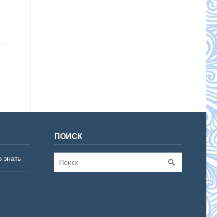
ПОИСК
о знать