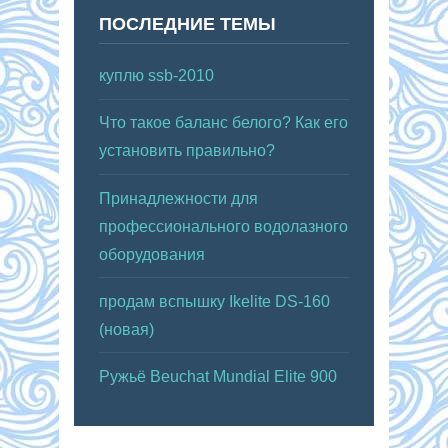
ПОСЛЕДНИЕ ТЕМЫ
куплю ssb-2010
Что такое баланс белого? Как его
установить правильно?
Принадлежности для
профессионального водолазного
оборудования
продам вспышку Ikelite DS-160
(новая)
Ружьё Beuchat Mundial Elite 900