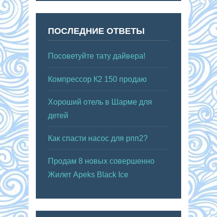
ПОСЛЕДНИЕ ОТВЕТЫ
Посоветуйте тату дайвера!
Компрессор К2 150 продаю
Хороший отель в Шарме для
детей
Как спасти насос для рпп2?
Продам 8 новых совершенно
Жилет Apeks Black Ice