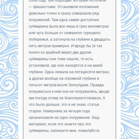
2008 году. Три подлодки, которые потопили
— фашистские. Установили положение
довольно точно и сразу совершили ряд
погружений. Там одна самая доступная
субмарина была все лишь в трех километрах
или чуть больше от северного турецкого
побережья, а затонула на глубине в двадцать
пять метров примерно. И вроде бы (я так
понял по крайней мере) две другие
субмарины они тоже нашли, то есть
установили, где они находятся и на какой
глубине. Одна лежала на пятидесяти метрах,
а другая вообще на огромной глубине в
пятьсот метров возле Зонгулдака. Правда,
погружаться к ним они не погружались, вроде
как погода этому не благоприятствовала. А
что было дальше, это я не знаю, статья
старая. Наверняка за четыре года
организовали ни одно погружение. Ищу
материал, если что знаете про эти
субмарины, напишите мне, пожалуйста.