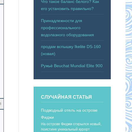
Что такое баланс белого? Как
его установить правильно?
Принадлежности для
профессионального
водолазного оборудования
продам вспышку Ikelite DS-160
(новая)
Ружьё Beuchat Mundial Elite 900
СЛУЧАЙНАЯ СТАТЬЯ
3
Подводный отель на острове
Фиджи
На острове Фиджи открылся новый,
поистине уникальный курорт