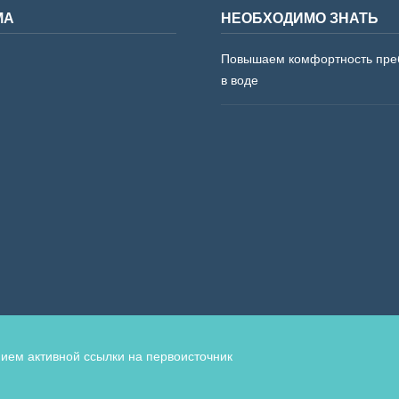
МА
НЕОБХОДИМО ЗНАТЬ
Повышаем комфортность пре
в воде
ием активной ссылки на первоисточник