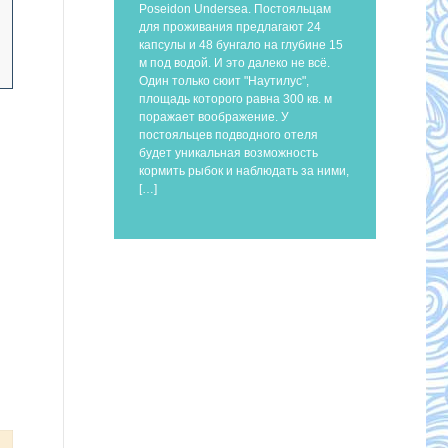
Poseidon Undersea. Постояльцам
для проживания предлагают 24
капсулы и 48 бунгало на глубине 15
м под водой. И это далеко не всё.
Один только сюит "Наутилус",
площадь которого равна 300 кв. м
поражает воображение. У
постояльцев подводного отеля
будет уникальная возможность
кормить рыбок и наблюдать за ними,
[…]