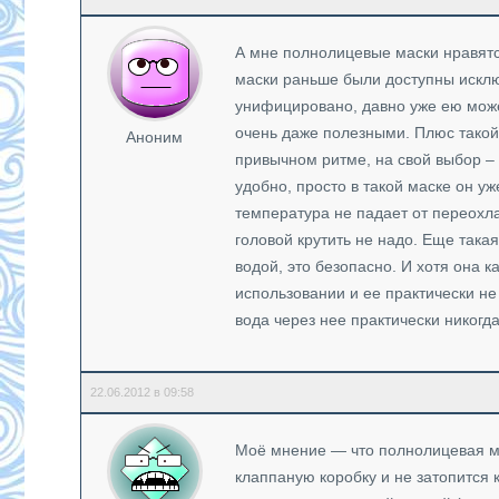
А мне полнолицевые маски нравятся
маски раньше были доступны исклю
унифицировано, давно уже ею може
очень даже полезными. Плюс такой 
Аноним
привычном ритме, на свой выбор – ч
удобно, просто в такой маске он у
температура не падает от переохл
головой крутить не надо. Еще така
водой, это безопасно. И хотя она к
использовании и ее практически не
вода через нее практически никогда
22.06.2012 в 09:58
Моё мнение — что полнолицевая ма
клаппаную коробку и не затопится к