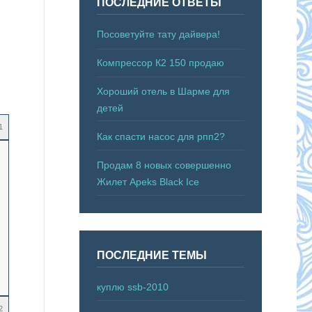
ПОСЛЕДНИЕ ОТВЕТЫ
Посоветуйте тату дайвера!
Компрессор К2 150 продаю
Хороший отель в Шарме для
детей
1
Как спасти насос для рпп2?
Продам 8 новых совершенно
Жилет Apeks Black Ice
ПОСЛЕДНИЕ ТЕМЫ
куплю ssb-2010
2