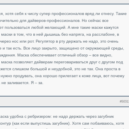
, хотя себя к числу супер профессионалов вряд ли отнесу. Такие
чительно для дайверов-профессионалов. Но сейчас все
т пользоваться любой желающий. А мне такие маски кажутся
маски в том, что в ней дышишь без напряга, на расслабоне, в
ерез нос или рот. Регулятор в рту держать не надо, это очень
же и так есть. Все лицо закрыто, защищено от окружающей среды,
аждения. Маска обеспечивает отличный обзор – все видно,
я маска позволяет дайверам переговариваться друг с другом под
ажется слишком большой и неудобной, это не так. Она проста в
 нужно продувать, она хорошо прилегает к коже лица, вот почему
 не заливается. Я – за.
#5031
ска удобна с ребризером: не надо держать через загубник
онтур (как если выпустишь загубник). Хотя сам побаиваюсь, хотя