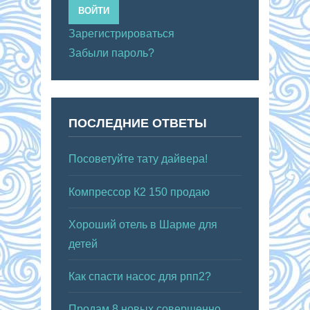
ВОЙТИ
Зарегистрироваться
Забыли пароль?
ПОСЛЕДНИЕ ОТВЕТЫ
Посоветуйте тату дайвера!
Компрессор К2 150 продаю
Хороший отель в Шарме для
детей
Как спасти насос для рпп2?
Продам 8 новых совершенно