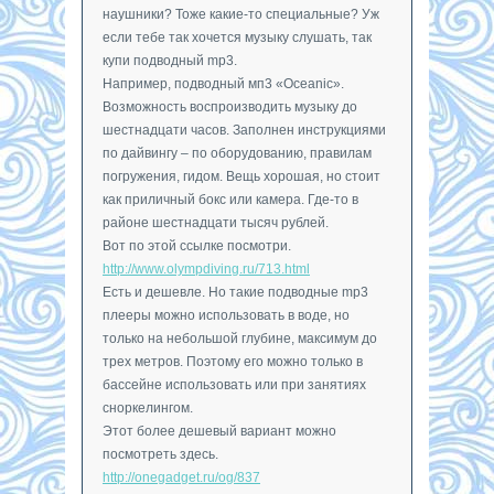
наушники? Тоже какие-то специальные? Уж
если тебе так хочется музыку слушать, так
купи подводный mp3.
Например, подводный мп3 «Oceanic».
Возможность воспроизводить музыку до
шестнадцати часов. Заполнен инструкциями
по дайвингу – по оборудованию, правилам
погружения, гидом. Вещь хорошая, но стоит
как приличный бокс или камера. Где-то в
районе шестнадцати тысяч рублей.
Вот по этой ссылке посмотри.
http://www.olympdiving.ru/713.html
Есть и дешевле. Но такие подводные mp3
плееры можно использовать в воде, но
только на небольшой глубине, максимум до
трех метров. Поэтому его можно только в
бассейне использовать или при занятиях
сноркелингом.
Этот более дешевый вариант можно
посмотреть здесь.
http://onegadget.ru/og/837