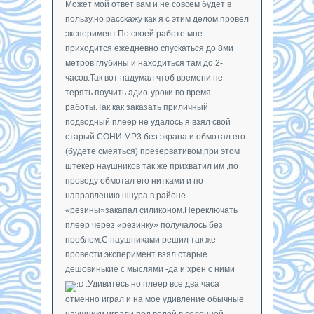
Может мой ответ вам и не совсем будет в
пользу,но расскажу как я с этим делом провел
эксперимент.По своей работе мне
приходится ежедневно спускаться до 8ми
метров глубины и находиться там до 2-
часов.Так вот надумал чтоб времени не
терять поучить адио-уроки во время
работы.Так как заказать приличный
подводный плеер не удалось я взял свой
старый СОНИ МР3 без экрана и обмотал его
(будете смеяться) презервативом,при этом
штекер наушников так же прихватил им ,по
проводу обмотал его нитками и по
направлению шнура в районе
«резины»закапал силиконом.Переключать
плеер через «резинку» получалось без
проблем.С наушниками решил так же
провести эксперимент взял старые
дешовинькие с мыслями -да и хрен с ними
.Удивитесь но плеер все два часа
отменно играл и на мое удивление обычные
наушники играли под водой в соленной