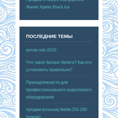
Жилет Apeks Black Ice
ПОСЛЕДНИЕ ТЕМЫ
куплю ssb-2010
Что такое баланс белого? Как его
установить правильно?
Принадлежности для
профессионального водолазного
оборудования
продам вспышку Ikelite DS-160
(новая)