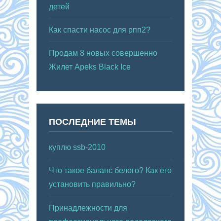
детей
Как спасти насос для рпп2?
Продам 8 новых совершенно
Жилет Apeks Black Ice
ПОСЛЕДНИЕ ТЕМЫ
куплю ssb-2010
Что такое баланс белого? Как его
установить правильно?
Принадлежности для