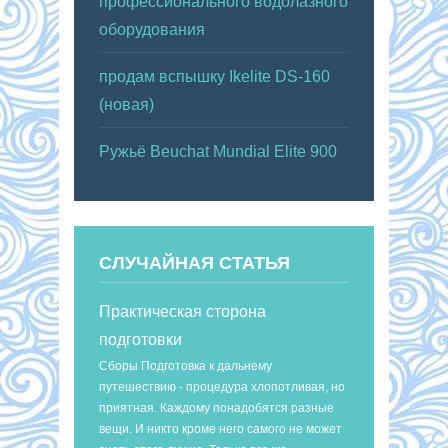
профессионального водолазного
оборудования
продам вспышку Ikelite DS-160
(новая)
Ружьё Beuchat Mundial Elite 900
СЛУЧАЙНАЯ СТАТЬЯ
Практическая сторона
подготовки
Сборы Подготовка к дальнему
путешествию - процедура хлопотливая, но
приятная. Каждому понадобятся разные
вещи. И никто кроме него самого не может