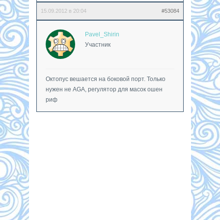
15.09.2012 в 20:04
#53084
Pavel_Shirin
Участник
Октопус вешается на боковой порт. Только
нужен не AGA, регулятор для масок ошен
риф