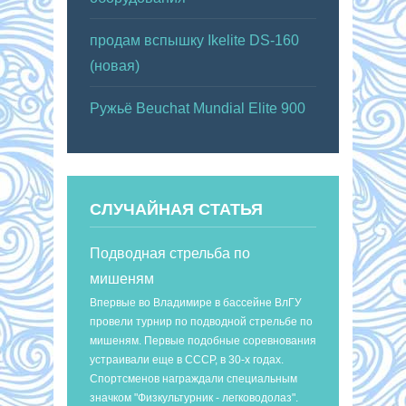
продам вспышку Ikelite DS-160
(новая)
Ружьё Beuchat Mundial Elite 900
СЛУЧАЙНАЯ СТАТЬЯ
Подводная стрельба по
мишеням
Впервые во Владимире в бассейне ВлГУ
провели турнир по подводной стрельбе по
мишеням. Первые подобные соревнования
устраивали еще в СССР, в 30-х годах.
Спортсменов награждали специальным
значком "Физкультурник - легководолаз".