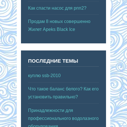
Как спасти насос для рпп2?
Продам 8 новых совершенно
Жилет Apeks Black Ice
ПОСЛЕДНИЕ ТЕМЫ
куплю ssb-2010
Что такое баланс белого? Как его
установить правильно?
Принадлежности для
профессионального водолазного
оборудования