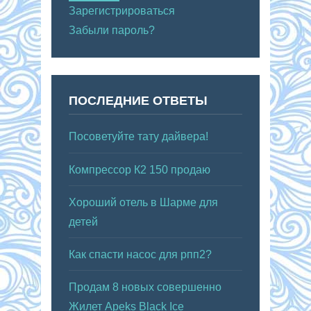
Зарегистрироваться
Забыли пароль?
ПОСЛЕДНИЕ ОТВЕТЫ
Посоветуйте тату дайвера!
Компрессор К2 150 продаю
Хороший отель в Шарме для
детей
Как спасти насос для рпп2?
Продам 8 новых совершенно
Жилет Apeks Black Ice