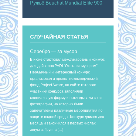
Ружьё Beuchat Mundial Elite 900
СЛУЧАЙНАЯ СТАТЬЯ
Серебро — за мусор
В июне стартовал международный конкурс
для дайверов PADI "Охота за мусором".
Необычный и интересный конкурс
организовал и провел некоммерческий
фонд Project Aware, на сайте которого
участники конкурса заполняли
специальную форму и выкладывали свои
фотографии, на которых были
запечатлены различные мероприятия по
защите водной среды. Конкурс длился два
месяца и закончился в первых числах
августа. Группа […]