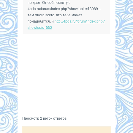
не дает. От себя советую:
4pda.ru/forum/index.php?showtopic=13089 –
там много всего, что тебе может
понадобится, и
http://4pda.ru/forum/index.php?
showtopic=552
Просмотр 2 веток ответов