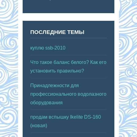
ПОСЛЕДНИЕ ТЕМЫ
куплю ssb-2010
Что такое баланс белого? Как его
установить правильно?
Принадлежности для
профессионального водолазного
оборудования
продам вспышку Ikelite DS-160
(новая)