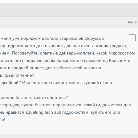
#4708
е меня уже порядком достали старожилов форума с
р гидрокостюма для ныряния для нас очень тяжелая задача,
нием. Посоветуйте, опытные дайверы-коллеги, какой гидрокостюм
ьзовать его в подавляющем большинстве времени на Красном и
етом в средней полосе для любительской нырялки.
ть предпочтение?
двойной? Или есть еще вариант моно с курткой ( типа
можно без него как-то обойтись?
аспродаж, нужно быстрее определиться, какой гидрокостюм для
ь нравится aqualung tech suit гидрокостюм, купить его или
бо!