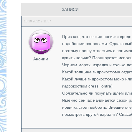
ЗАПИСИ
13.10.2012 в 11:57
Признаю, что всякие новички врод
подобными вопросами. Однако выбо
поэтому прошу отнестись с понима
купить новичк? Планируется испол
Аноним
Черном морях, изредка и только л
Какой толщине гидрокостюма отда
Какой лучше гидрокостюм моно или 
гидрокостюм cressi lontra)
Обязательно ли покупать шлем или 
Именно сейчас начинается сезон р
новичка стоит выбрать. Внешне очен
посмотреть другой вариант? Спаси