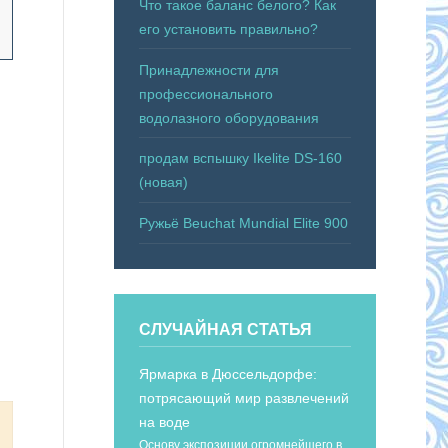
Что такое баланс белого? Как
его установить правильно?
Принадлежности для
профессионального
водолазного оборудования
продам вспышку Ikelite DS-160
(новая)
Ружьё Beuchat Mundial Elite 900
СЛУЧАЙНАЯ СТАТЬЯ
Ярмарка в Дюссельдорфе:
потрясающий мир развлечений
на воде
Основу экспозиции огромнейшего в