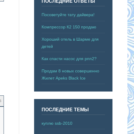
ПОСЛЕДНИЕ ОТВЕТЫ
Посоветуйте тату дайвера!
Компрессор К2 150 продаю
Хороший отель в Шарме для
детей
Как спасти насос для рпп2?
Продам 8 новых совершенно
Жилет Apeks Black Ice
6
ПОСЛЕДНИЕ ТЕМЫ
куплю ssb-2010