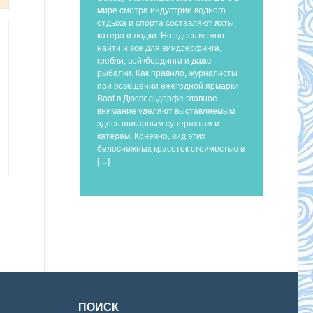
мире смотра индустрии водного
отдыха и спорта составляют яхты,
катера и лодки. Но здесь можно
найти и все для виндсерфинга,
гребли, вейкбординга и даже
рыбалки. Как правило, журналисты
при освещении ежегодной ярмарки
Boot в Дюссельдорфе главное
внимание уделяют выставляемым
здесь шикарным суперяхтам и
катерам. Конечно, вид этих
белоснежных красоток стоимостью в
[…]
ПОИСК