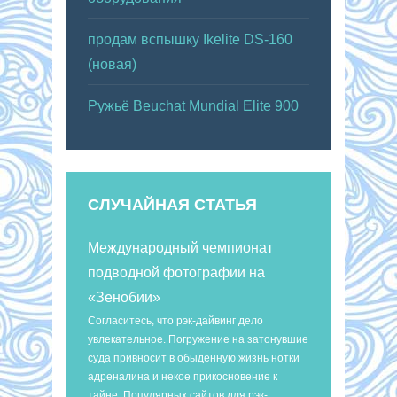
продам вспышку Ikelite DS-160
(новая)
Ружьё Beuchat Mundial Elite 900
СЛУЧАЙНАЯ СТАТЬЯ
Международный чемпионат
подводной фотографии на
«Зенобии»
Согласитесь, что рэк-дайвинг дело
увлекательное. Погружение на затонувшие
суда привносит в обыденную жизнь нотки
адреналина и некое прикосновение к
тайне. Популярных сайтов для рэк-