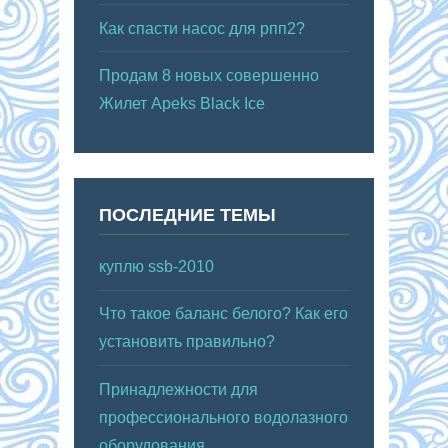
Как спасти насос для рпп2?
Продам 8 новых совершенно
Жилет Apeks Black Ice
ПОСЛЕДНИЕ ТЕМЫ
куплю ssb-2010
Что такое баланс белого? Как его
установить правильно?
Принадлежности для
профессионального водолазного
оборудования