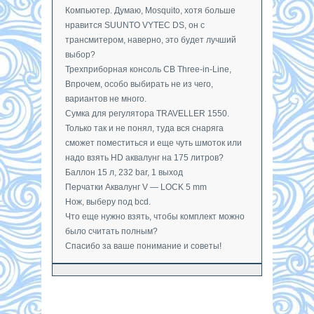
Компьютер. Думаю, Mosquito, хотя больше
нравится SUUNTO VYTEC DS, он с
трансмитером, наверно, это будет лучший
выбор?
Трехприборная консоль СB Three-in-Line,
Впрочем, особо выбирать не из чего,
вариантов не много.
Сумка для регулятора TRAVELLER 1550.
Только так и не понял, туда вся снаряга
сможет поместиться и еще чуть шмоток или
надо взять HD аквалунг на 175 литров?
Баллон 15 л, 232 bar, 1 выход
Перчатки Аквалунг V — LOCK 5 mm
Нож, выберу под bcd.
Что еще нужно взять, чтобы комплект можно
было считать полным?
Спасибо за ваше понимание и советы!