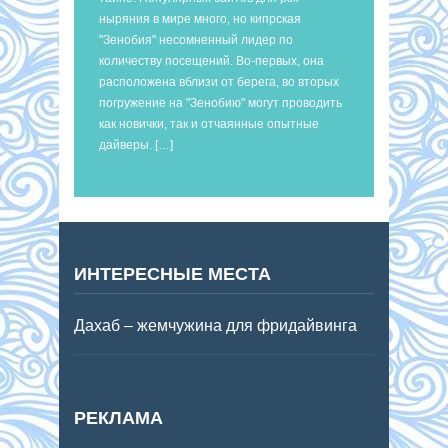
ныряния в мире много, но кипрская
"Зенобия" несомненный лидер по
количеству посещений. Во-первых, она
расположена вблизи от берега, во вторых
погружение на "Зенобию" могут проводить
как новички, так и отчаянные опытные
дайверы. […]
ИНТЕРЕСНЫЕ МЕСТА
Дахаб – жемчужина для фридайвинга
РЕКЛАМА