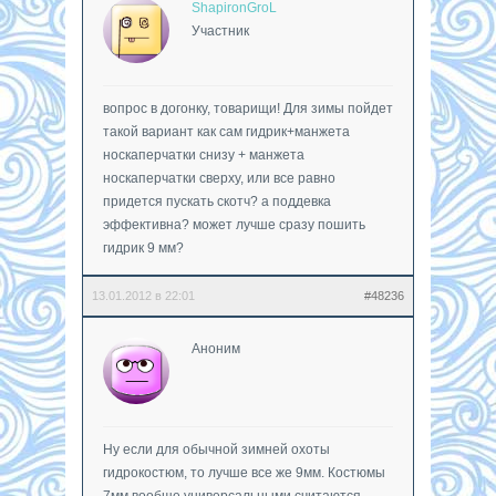
ShapironGroL
Участник
вопрос в догонку, товарищи! Для зимы пойдет
такой вариант как сам гидрик+манжета
носкаперчатки снизу + манжета
носкаперчатки сверху, или все равно
придется пускать скотч? а поддевка
эффективна? может лучше сразу пошить
гидрик 9 мм?
13.01.2012 в 22:01
#48236
Аноним
Ну если для обычной зимней охоты
гидрокостюм, то лучше все же 9мм. Костюмы
7мм вообще универсальными считаются.