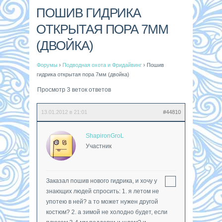
ПОШИВ ГИДРИКА
ОТКРЫТАЯ ПОРА 7ММ
(ДВОЙКА)
Форумы
›
Подводная охота и Фридайвинг
›
Пошив
гидрика открытая пора 7мм (двойка)
Просмотр 3 веток ответов
13.01.2012 в 21:01
#44810
ShapironGroL
Участник
Заказал пошив нового гидрика, и хочу у
знающих людей спросить: 1. я летом не
употею в ней? а то может нужен другой
костюм? 2. а зимой не холодно будет, если