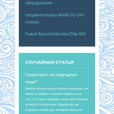
оборудования
продам вспышку Ikelite DS-160
(новая)
Ружьё Beuchat Mundial Elite 900
СЛУЧАЙНАЯ СТАТЬЯ
Существуют ли подводные
люди?
Многие ученые нашу планету называют не
планета Земля, а планета Океан из-за
того, что суша занимает всего чуть больше
четверти территории. Однако все же
родной стихией для человека является