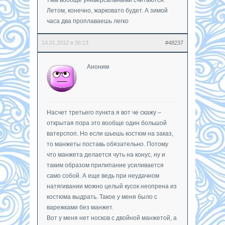
Летом, конечно, жарковато будет. А зимой
часа два проплаваешь легко
14.01.2012 в 06:13
#48237
Аноним
Насчет третьего пункта я вот че скажу –
открытая пора это вообще один большой
ватерспоп. Но если шьешь костюм на заказ,
то манжеты поставь обязательно. Потому
что манжета делается чуть на конус, ну и
таким образом прилипание усиливается
само собой. А еще ведь при неудачном
натягивании можно целый кусок неопрена из
костюма выдрать. Такое у меня было с
варежками без манжет.
Вот у меня нет носков с двойной манжетой, а