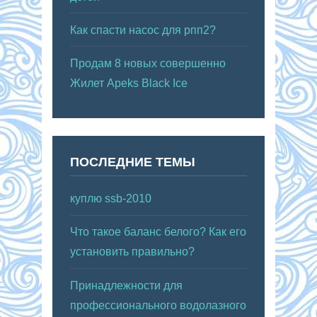
Как спасти насос для рпп2?
Продам 8 новых совершенно
Жилет Apeks Black Ice
ПОСЛЕДНИЕ ТЕМЫ
куплю ssb-2010
Что такое баланс белого? Как его
установить правильно?
Принадлежности для
профессионального водолазного