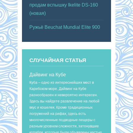
продам вспышку Ikelite DS-160
(новая)
Ружьё Beuchat Mundial Elite 900
СЛУЧАЙНАЯ СТАТЬЯ
Дайвинг на Кубе
Куба – одно из интереснейших мест в
Карибском море. Дайвинг на Кубе
разнообразен и невероятно интересен.
Здесь вы найдете развлечение на любой
вкус и кошелек. Кроме традиционных
погружений на рифах, здесь есть
многочисленные подводные пещеры с
разным уровнем сложности, затонувшие
корабли, которые были объявлены частью