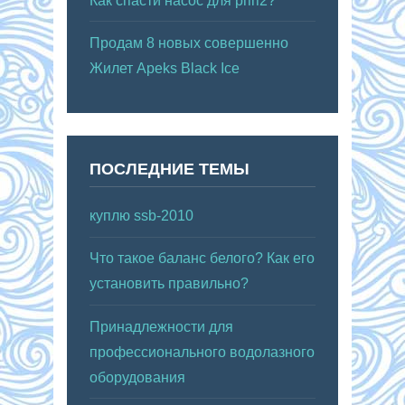
Как спасти насос для рпп2?
Продам 8 новых совершенно
Жилет Apeks Black Ice
ПОСЛЕДНИЕ ТЕМЫ
куплю ssb-2010
Что такое баланс белого? Как его
установить правильно?
Принадлежности для
профессионального водолазного
оборудования