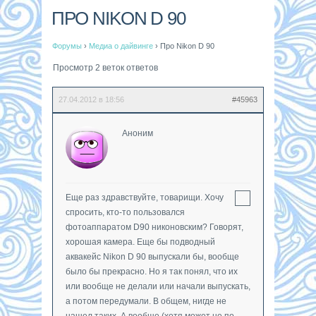
ПРО NIKON D 90
Форумы
›
Медиа о дайвинге
›
Про Nikon D 90
Просмотр 2 веток ответов
27.04.2012 в 18:56
#45963
Аноним
Еще раз здравствуйте, товарищи. Хочу
спросить, кто-то пользовался
фотоаппаратом D90 никоновским? Говорят,
хорошая камера. Еще бы подводный
аквакейс Nikon D 90 выпускали бы, вообще
было бы прекрасно. Но я так понял, что их
или вообще не делали или начали выпускать,
а потом передумали. В общем, нигде не
нашел таких. А вообще (хотя может не по