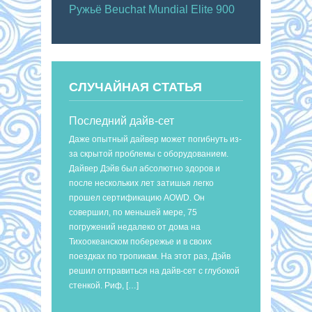
Ружьё Beuchat Mundial Elite 900
СЛУЧАЙНАЯ СТАТЬЯ
Последний дайв-сет
Даже опытный дайвер может погибнуть из-
за скрытой проблемы с оборудованием.
Дайвер Дэйв был абсолютно здоров и
после нескольких лет затишья легко
прошел сертификацию AOWD. Он
совершил, по меньшей мере, 75
погружений недалеко от дома на
Тихоокеанском побережье и в своих
поездках по тропикам. На этот раз, Дэйв
решил отправиться на дайв-сет с глубокой
стенкой. Риф, […]