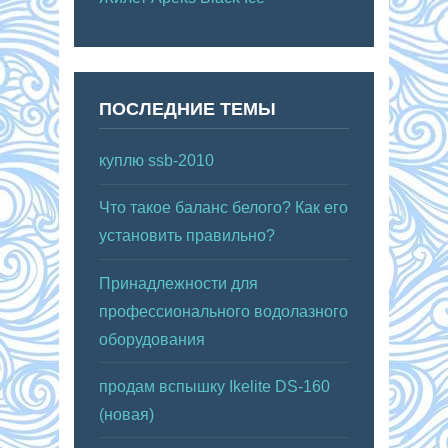
ПОСЛЕДНИЕ ТЕМЫ
куплю ssb-2010
Что такое баланс белого? Как его
установить правильно?
Принадлежности для
профессионального водолазного
оборудования
продам вспышку Ikelite DS-160
(новая)