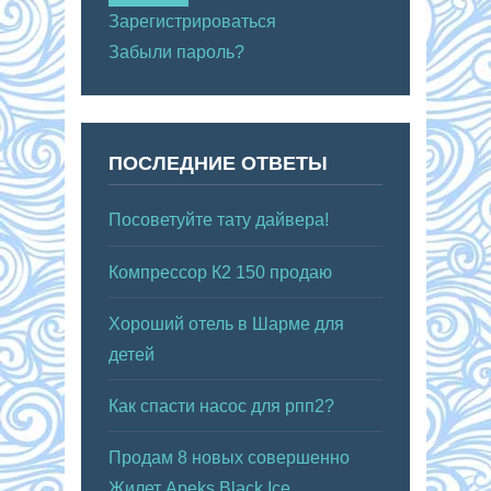
Зарегистрироваться
Забыли пароль?
ПОСЛЕДНИЕ ОТВЕТЫ
Посоветуйте тату дайвера!
Компрессор К2 150 продаю
Хороший отель в Шарме для
детей
Как спасти насос для рпп2?
Продам 8 новых совершенно
Жилет Apeks Black Ice