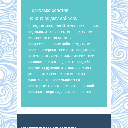
Несколько советов
начинающему дайверу
С каждым днем людей, желающих заняться
подводным плаваньем, становится все
больше. На сегодня стать
профессиональным дайвером, или же
просто совершить несколько погружений,
может практически каждый человек. Все
начинается с интродайва. Интродайв -
первое погружение и, чтобы оно было
успешным и доставило вам только
удовольствие, необходимо знать
некоторые нюансы. Человек, решивший
понырять, первым делом обращается в […]