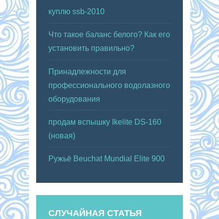
куплю ssb-2010
Что такое баланс белого? Как его
установить правильно?
Принадлежности для
профессионального водолазного
оборудования
продам вспышку Ikelite DS-160
(новая)
Ружьё Beuchat Mundial Elite 900
СЛУЧАЙНАЯ СТАТЬЯ