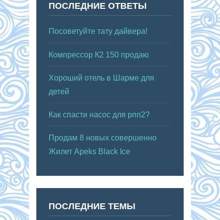
ПОСЛЕДНИЕ ОТВЕТЫ
Посоветуйте тату дайвера!
Компрессор К2 150 продаю
Хороший отель в Шарме для
детей
Как спасти насос для рпп2?
Продам 8 новых совершенно
Жилет Apeks Black Ice
ПОСЛЕДНИЕ ТЕМЫ