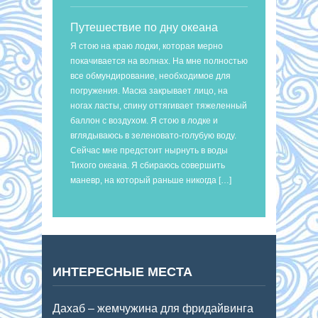
Путешествие по дну океана
Я стою на краю лодки, которая мерно
покачивается на волнах. На мне полностью
все обмундирование, необходимое для
погружения. Маска закрывает лицо, на
ногах ласты, спину оттягивает тяжеленный
баллон с воздухом. Я стою в лодке и
вглядываюсь в зеленовато-голубую воду.
Сейчас мне предстоит нырнуть в воды
Тихого океана. Я сбираюсь совершить
маневр, на который раньше никогда […]
ИНТЕРЕСНЫЕ МЕСТА
Дахаб – жемчужина для фридайвинга