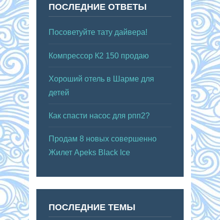
ПОСЛЕДНИЕ ОТВЕТЫ
Посоветуйте тату дайвера!
Компрессор К2 150 продаю
Хороший отель в Шарме для
детей
Как спасти насос для рпп2?
Продам 8 новых совершенно
Жилет Apeks Black Ice
ПОСЛЕДНИЕ ТЕМЫ