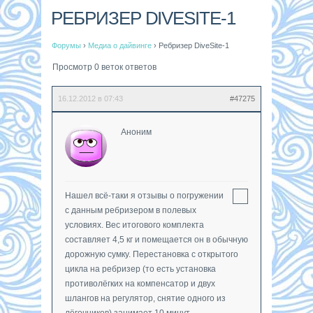
РЕБРИЗЕР DIVESITE-1
Форумы
›
Медиа о дайвинге
›
Ребризер DiveSite-1
Просмотр 0 веток ответов
16.12.2012 в 07:43
#47275
Аноним
Нашел всё-таки я отзывы о погружении
с данным ребризером в полевых
условиях. Вес итогового комплекта
составляет 4,5 кг и помещается он в обычную
дорожную сумку. Перестановка с открытого
цикла на ребризер (то есть установка
противолёгких на компенсатор и двух
шлангов на регулятор, снятие одного из
лёгочников) занимает 10 минут.