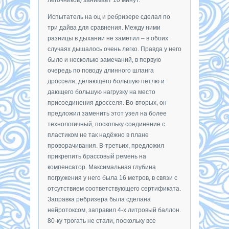
Испытатель на оц и ребризере сделал по
три дайва для сравнения. Между ними
разницы в дыхании не заметил – в обоих
случаях дышалось очень легко. Правда у него
было и несколько замечаний, в первую
очередь по поводу длинного шланга
дросселя, делающего большую петлю и
дающего большую нагрузку на место
присоединения дросселя. Во-вторых, он
предложил заменить этот узел на более
технологичный, поскольку соединение с
пластиком не так надёжно в плане
проворачивания. В-третьих, предложил
прикрепить брассовый ремень на
компенсатор. Максимальная глубина
погружения у него была 16 метров, в связи с
отсутствием соответствующего сертификата.
Заправка ребризера была сделана
нейротоксом, заправил 4-х литровый баллон.
80-ку трогать не стали, поскольку все