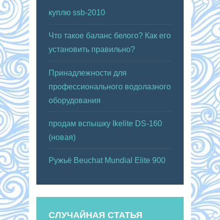
куплю ssb-2010
Что такое баланс белого? Как его
установить правильно?
Принадлежности для
профессионального водолазного
оборудования
продам вспышку Ikelite DS-160
(новая)
Ружьё Beuchat Mundial Elite 900
СЛУЧАЙНАЯ СТАТЬЯ