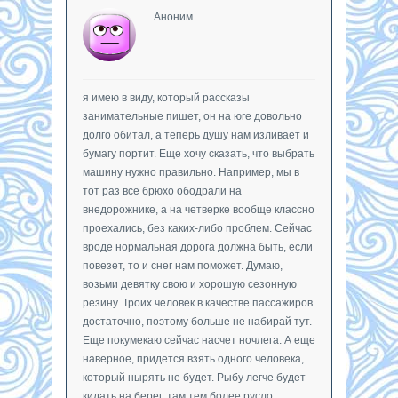
Аноним
я имею в виду, который рассказы
занимательные пишет, он на юге довольно
долго обитал, а теперь душу нам изливает и
бумагу портит. Еще хочу сказать, что выбрать
машину нужно правильно. Например, мы в
тот раз все брюхо ободрали на
внедорожнике, а на четверке вообще классно
проехались, без каких-либо проблем. Сейчас
вроде нормальная дорога должна быть, если
повезет, то и снег нам поможет. Думаю,
возьми девятку свою и хорошую сезонную
резину. Троих человек в качестве пассажиров
достаточно, поэтому больше не набирай тут.
Еще покумекаю сейчас насчет ночлега. А еще
наверное, придется взять одного человека,
который нырять не будет. Рыбу легче будет
кидать на берег, там тем более русло