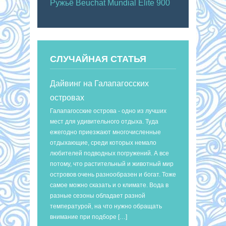
Ружьё Beuchat Mundial Elite 900
СЛУЧАЙНАЯ СТАТЬЯ
Дайвинг на Галапагосских
островах
Галапагосские острова - одно из лучших
мест для удивительного отдыха. Туда
ежегодно приезжают многочисленные
отдыхающие, среди которых немало
любителей подводных погружений. А все
потому, что растительный и животный мир
островов очень разнообразен и богат. Тоже
самое можно сказать и о климате. Вода в
разные сезоны обладает разной
температурой, на что нужно обращать
внимание при подборе […]