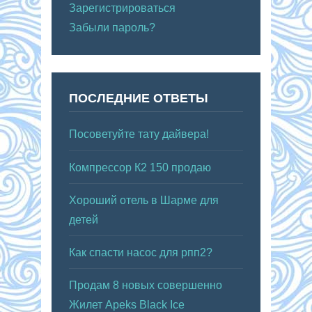
Зарегистрироваться
Забыли пароль?
ПОСЛЕДНИЕ ОТВЕТЫ
Посоветуйте тату дайвера!
Компрессор К2 150 продаю
Хороший отель в Шарме для
детей
Как спасти насос для рпп2?
Продам 8 новых совершенно
Жилет Apeks Black Ice