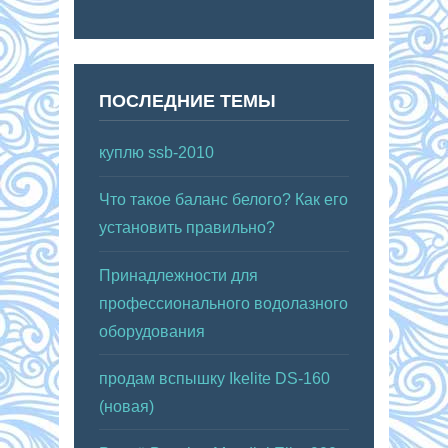
ПОСЛЕДНИЕ ТЕМЫ
куплю ssb-2010
Что такое баланс белого? Как его
установить правильно?
Принадлежности для
профессионального водолазного
оборудования
продам вспышку Ikelite DS-160
(новая)