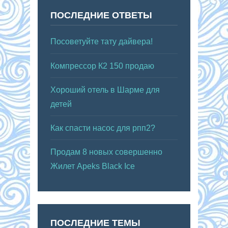
ПОСЛЕДНИЕ ОТВЕТЫ
Посоветуйте тату дайвера!
Компрессор К2 150 продаю
Хороший отель в Шарме для
детей
Как спасти насос для рпп2?
Продам 8 новых совершенно
Жилет Apeks Black Ice
ПОСЛЕДНИЕ ТЕМЫ