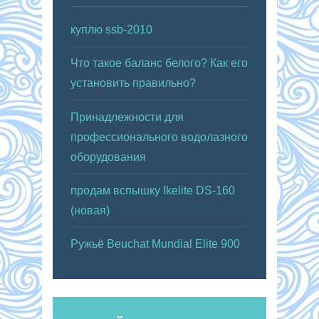
куплю ssb-2010
Что такое баланс белого? Как его
установить правильно?
Принадлежности для
профессионального водолазного
оборудования
продам вспышку Ikelite DS-160
(новая)
Ружьё Beuchat Mundial Elite 900