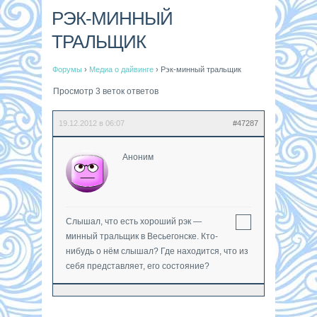
РЭК-МИННЫЙ
ТРАЛЬЩИК
Форумы
›
Медиа о дайвинге
›
Рэк-минный тральщик
Просмотр 3 веток ответов
19.12.2012 в 06:07
#47287
Аноним
Слышал, что есть хороший рэк —
минный тральщик в Весьегонске. Кто-
нибудь о нём слышал? Где находится, что из
себя представляет, его состояние?