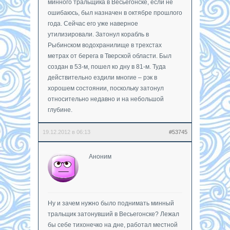
минного тральщика в Весьегонске, если не
ошибаюсь, был назначен в октябре прошлого
года. Сейчас его уже наверное
утилизировали. Затонул корабль в
Рыбинском водохранилище в трехстах
метрах от берега в Тверской области. Был
создан в 53-м, пошел ко дну в 81-м. Туда
действительно ездили многие – рэк в
хорошем состоянии, поскольку затонул
относительно недавно и на небольшой
глубине.
19.12.2012 в 06:13
#53745
Аноним
Ну и зачем нужно было поднимать минный
тральщик затонувший в Весьегонске? Лежал
бы себе тихонечко на дне, работал местной