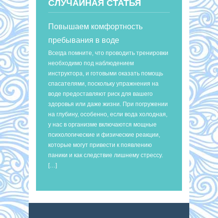
СЛУЧАЙНАЯ СТАТЬЯ
Повышаем комфортность
пребывания в воде
Всегда помните, что проводить тренировки
необходимо под наблюдением
инструктора, и готовыми оказать помощь
спасателями, поскольку упражнения на
воде предоставляют риск для вашего
здоровья или даже жизни. При погружении
на глубину, особенно, если вода холодная,
у нас в организме включаются мощные
психологические и физические реакции,
которые могут привести к появлению
паники и как следствие лишнему стрессу.
[…]