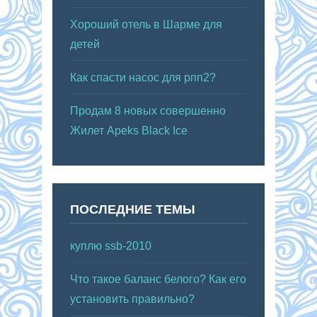
Хороший отель в Шарме для
детей
Как спасти насос для рпп2?
Продам 8 новых совершенно
Жилет Apeks Black Ice
ПОСЛЕДНИЕ ТЕМЫ
куплю ssb-2010
Что такое баланс белого? Как его
установить правильно?