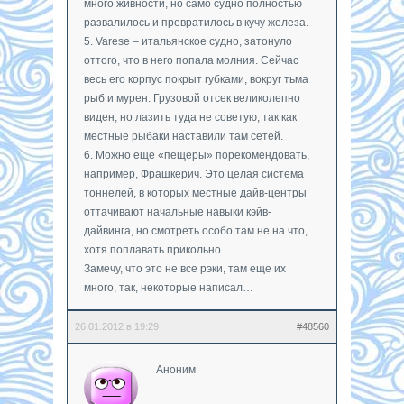
много живности, но само судно полностью
развалилось и превратилось в кучу железа.
5. Varese – итальянское судно, затонуло
оттого, что в него попала молния. Сейчас
весь его корпус покрыт губками, вокруг тьма
рыб и мурен. Грузовой отсек великолепно
виден, но лазить туда не советую, так как
местные рыбаки наставили там сетей.
6. Можно еще «пещеры» порекомендовать,
например, Фрашкерич. Это целая система
тоннелей, в которых местные дайв-центры
оттачивают начальные навыки кэйв-
дайвинга, но смотреть особо там не на что,
хотя поплавать прикольно.
Замечу, что это не все рэки, там еще их
много, так, некоторые написал…
26.01.2012 в 19:29
#48560
Аноним