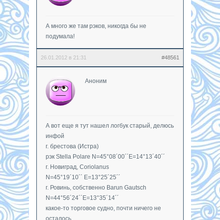
А много же там рэков, никогда бы не
подумала!
26.01.2012 в 21:31
#48561
Аноним
А вот еще я тут нашел логбук старый, делюсь
инфой
г. брестова (Истра)
рэк Stella Polare N=45°08´00´´E=14°13´40´´
г. Новиград, Coriolanus
N=45°19´10´´ E=13°25´25´´
г. Ровинь, собственно Barun Gautsch
N=44°56´24´´E=13°35´14´´
какое-то торговое судно, почти ничего не
осталось