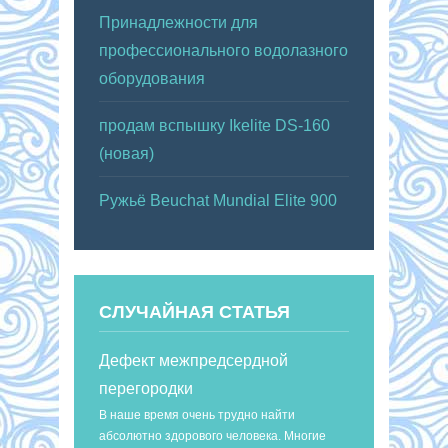
Принадлежности для
профессионального водолазного
оборудования
продам вспышку Ikelite DS-160
(новая)
Ружьё Beuchat Mundial Elite 900
СЛУЧАЙНАЯ СТАТЬЯ
Дефект межпредсердной
перегородки
В наше время очень трудно найти
абсолютно здорового человека. Многие