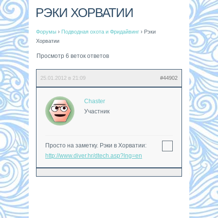
РЭКИ ХОРВАТИИ
Форумы
›
Подводная охота и Фридайвинг
›
Рэки
Хорватии
Просмотр 6 веток ответов
25.01.2012 в 21:09
#44902
Chaster
Участник
Просто на заметку. Рэки в Хорватии:
http://www.diver.hr/dtech.asp?lng=en