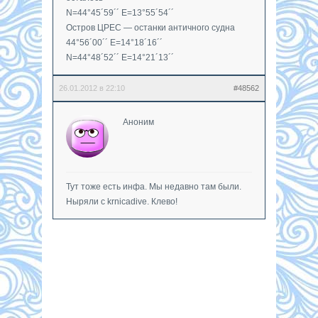
N=44°45´59´´ E=13°55´54´´
Остров ЦРЕС — останки античного судна
44°56´00´´ E=14°18´16´´
N=44°48´52´´ E=14°21´13´´
26.01.2012 в 22:10
#48562
Аноним
Тут тоже есть инфа. Мы недавно там были.
Ныряли с krnicadive. Клево!