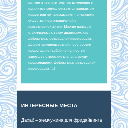
мелкие и незначительные изменения в
организме сейчас считаются вариантом
нормы или не накладывают на человека
существенных ограничений в
повседневной жизни. Многие дайверы
сталкивались с таким диагнозом, как
дефект межпредсердной перегородки.
Дефект межпредсердной перегородки
представляет собой не полностью
заросшее отверстие клапана между
предсердиями. Дефект межпредсердной
перегородки […]
ИНТЕРЕСНЫЕ МЕСТА
Дахаб – жемчужина для фридайвинга