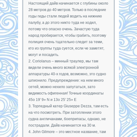
Настоящий дайв начинается с глубины около
28 метров до 40 метров. Только в последние
годы гиды стали людей водить на нижнию
палубу, а до этого никто туда не ходил,
потому что опасно очень. Зачастую туда
народ пробирается, чтобы грабить, поэтому
полиция очень тщательно следит за теми,
кто из группы туда суется, если че заметят,
могут и посадить.
2. Coriolanus – минный траулер, мы там
видели очень много всякой электронной
аппаратуры 40-х годов, возможно, это судно
шпионило. Предупреждение: на нем много
сетей, можно нехило запутаться, зато
видимость офигенная! Точные координаты
45o 19′ 9» N и 13o 25′ 25» E
3. Торпедный катер Giuseppe Dezza, там есть
на что посмотреть. При затоплении этого
судна англичанами, боеприпасы, однако, не
пострадали. Дайв начинается на 30 м.
4. John Gilmore – это местное название, там