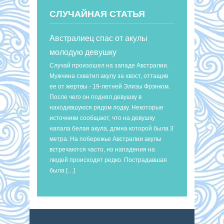
СЛУЧАЙНАЯ СТАТЬЯ
Австралиец спас от акулы
молодую девушку
Случай произошел на западе Австралии.
Мужчина схватил акулу за хвост, оттащив
ее от жертвы - 19-летней Элизы Фрэнком.
После чего он поднял девушку в
находившуюся рядом лодку. Некоторые
источники сообщают, что на девушку
напала белая акула, длина которой была 3
метра. На побережье Австралии акулы
встречаются часто, но нападения на
людей происходят редко. Пострадавшая
была […]