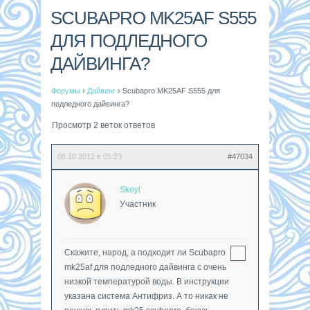
SCUBAPRO MK25AF S555
ДЛЯ ПОДЛЕДНОГО
ДАЙВИНГА?
Форумы
›
Дайвинг
›
Scubapro MK25AF S555 для
подледного дайвинга?
Просмотр 2 веток ответов
08.10.2012 в 05:23
#47034
Skeyl
Участник
Скажите, народ, а подходит ли Scubapro
mk25af для подледного дайвинга с очень
низкой температурой воды. В инструкции
указана система Антифриз. А то никак не