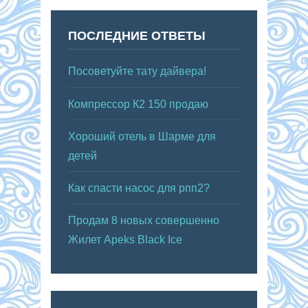
ПОСЛЕДНИЕ ОТВЕТЫ
Посоветуйте тату дайвера!
Компрессор К2 150 продаю
Хороший отель в Шарме для
детей
Как спасти насос для рпп2?
Продам 8 новых совершенно
Жилет Apeks Black Ice