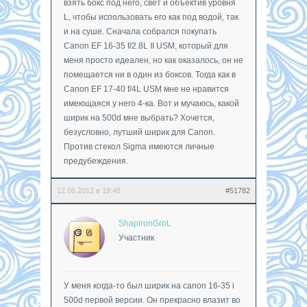
взять бокс под него, свет и объектив уровня
L, чтобы использовать его как под водой, так
и на суше. Сначала собрался покупать
Canon EF 16-35 f/2.8L II USM, который для
меня просто идеален, но как оказалось, он не
помещается ни в один из боксов. Тогда как в
Canon EF 17-40 f/4L USM мне не нравится
имеющаяся у него 4-ка. Вот и мучаюсь, какой
ширик на 500d мне выбрать? Хочется,
безусловно, лутший ширик для Сanon.
Против стекол Sigma имеются личные
предубеждения.
12.06.2012 в 19:45
#51782
ShapironGroL
Участник
У меня когда-то был ширик на canon 16-35 i
500d первой версии. Он прекрасно влазит во