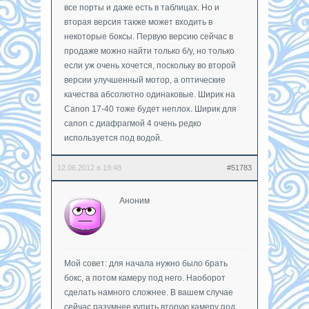
все порты и даже есть в таблицах. Но и
вторая версия также может входить в
некоторые боксы. Первую версию сейчас в
продаже можно найти только б/у, но только
если уж очень хочется, поскольку во второй
версии улучшенный мотор, а оптические
качества абсолютно одинаковые. Ширик на
Сanon 17-40 тоже будет неплох. Ширик для
canon с диафрагмой 4 очень редко
используется под водой.
12.06.2012 в 19:48
#51783
Аноним
Мой совет: для начала нужно было брать
бокс, а потом камеру под него. Наоборот
сделать намного сложнее. В вашем случае
сейчас разумнее купить вторую камеру под