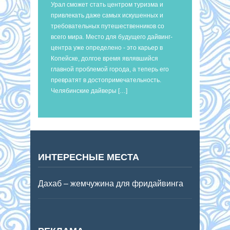
Урал сможет стать центром туризма и
привлекать даже самых искушенных и
требовательных путешественников со
всего мира. Место для будущего дайвинг-
центра уже определено - это карьер в
Копейске, долгое время являвшийся
главной проблемой города, а теперь его
превратят в достопримечательность.
Челябинские дайверы […]
ИНТЕРЕСНЫЕ МЕСТА
Дахаб – жемчужина для фридайвинга