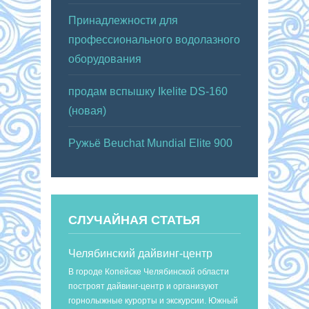
Принадлежности для
профессионального водолазного
оборудования
продам вспышку Ikelite DS-160
(новая)
Ружьё Beuchat Mundial Elite 900
СЛУЧАЙНАЯ СТАТЬЯ
Челябинский дайвинг-центр
В городе Копейске Челябинской области
построят дайвинг-центр и организуют
горнолыжные курорты и экскурсии. Южный