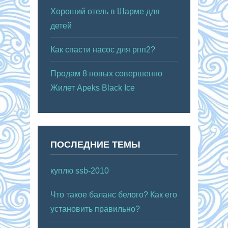
Хороший отель в Шарме для
детей
Как спасти насос для рпп2?
Продам 8 новых совершенно
Жилет Apeks Black Ice
ПОСЛЕДНИЕ ТЕМЫ
куплю ssb-2010
Что такое баланс белого? Как его
установить правильно?