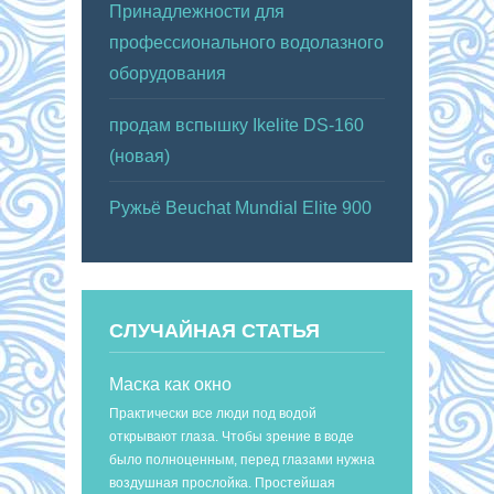
Принадлежности для
профессионального водолазного
оборудования
продам вспышку Ikelite DS-160
(новая)
Ружьё Beuchat Mundial Elite 900
СЛУЧАЙНАЯ СТАТЬЯ
Маска как окно
Практически все люди под водой
открывают глаза. Чтобы зрение в воде
было полноценным, перед глазами нужна
воздушная прослойка. Простейшая