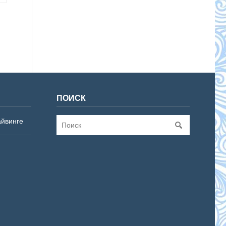
ПОИСК
айвинге