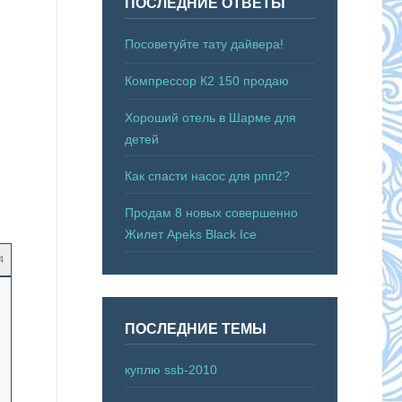
ПОСЛЕДНИЕ ОТВЕТЫ
Посоветуйте тату дайвера!
Компрессор К2 150 продаю
Хороший отель в Шарме для
детей
Как спасти насос для рпп2?
Продам 8 новых совершенно
Жилет Apeks Black Ice
4
ПОСЛЕДНИЕ ТЕМЫ
куплю ssb-2010