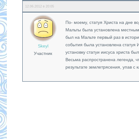
12.06.2012 в 20:05
По- моему, статуя Христа на дне в
Мальты была установлена местными
был на Мальте первый раз в истории
события была установлена статуя И
Skeyl
установку статуи иисуса христа бы
Участник
Весьма распространена легенда, чт
результате землетрясения, упав с к