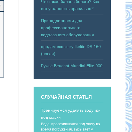
Что такое баланс белого? Как
5
его установить правильно?
Принадлежности для
профессионального
водолазного оборудования
продам вспышку Ikelite DS-160
(новая)
Ружьё Beuchat Mundial Elite 900
СЛУЧАЙНАЯ СТАТЬЯ
Тренируемся удалять воду из-
под маски
Вода, просочившаяся под маску во
время погружения, вызывает у