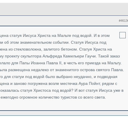
#4613
щена статуя Иисуса Христа на Мальте под водой. И в этом
ли об этом знаменательном событии. Статуя Иисуса под
лена из стекловолокна, залитого бетоном. Статуя Христа на
му проекту скульптора Альфреда Камильери Гаучи. Такой заказ
ало для Папы Иоанна Павла II, в честь его приезда на Мальту.
была размещена недалеко от знаменитого острова святого Павла.
сто для статуи под водой было выбрано неудачно, и подводная
щена и заново погружена возле местечка Аура Пойнт, рядом с
 оказалась статуя Христоса под водой? И вот статуя Иисуса уже в
 ежегодно огромное количество туристов со всего света.