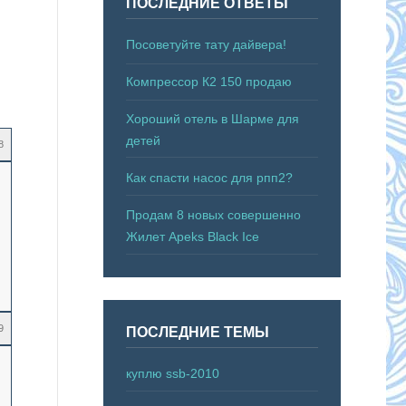
ПОСЛЕДНИЕ ОТВЕТЫ
Посоветуйте тату дайвера!
Компрессор К2 150 продаю
Хороший отель в Шарме для
детей
8
Как спасти насос для рпп2?
Продам 8 новых совершенно
Жилет Apeks Black Ice
9
ПОСЛЕДНИЕ ТЕМЫ
куплю ssb-2010