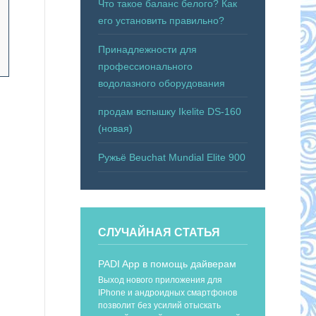
Что такое баланс белого? Как
его установить правильно?
Принадлежности для
профессионального
водолазного оборудования
продам вспышку Ikelite DS-160
(новая)
Ружьё Beuchat Mundial Elite 900
СЛУЧАЙНАЯ СТАТЬЯ
PADI App в помощь дайверам
Выход нового приложения для
IPhone и андроидных смартфонов
позволит без усилий отыскать