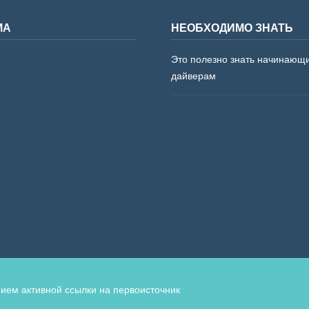
МА
НЕОБХОДИМО ЗНАТЬ
Это полезно знать начинающ
дайверам
ием активной ссылки на первоисточник