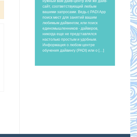
нужный вам дайв-центр или же дайв-
сайт, соответствующий любым
вашими запросами. Ведь с PADI App
поиск мест для занятий вашим
любимым дайвингом, или поиск
единомышленников - дайверов,
никогда еще не представлялся
настолько простым и удобным.
Информация о любом центре
обучения дайвингу (PADI) или о […]