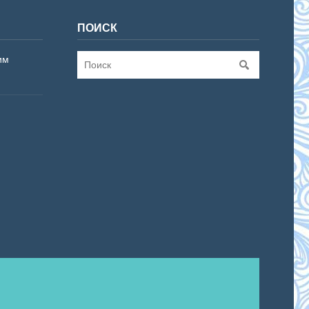
ПОИСК
им