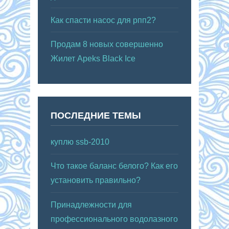
Как спасти насос для рпп2?
Продам 8 новых совершенно
Жилет Apeks Black Ice
ПОСЛЕДНИЕ ТЕМЫ
куплю ssb-2010
Что такое баланс белого? Как его
установить правильно?
Принадлежности для
профессионального водолазного