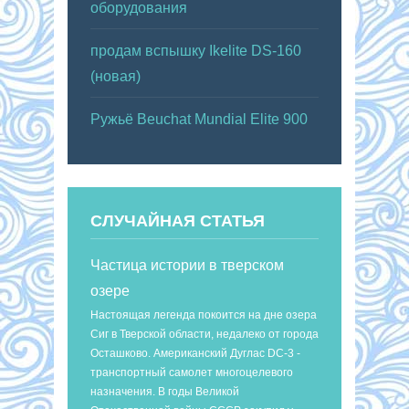
оборудования
продам вспышку Ikelite DS-160
(новая)
Ружьё Beuchat Mundial Elite 900
СЛУЧАЙНАЯ СТАТЬЯ
Частица истории в тверском
озере
Настоящая легенда покоится на дне озера
Сиг в Тверской области, недалеко от города
Осташково. Американский Дуглас DC-3 -
транспортный самолет многоцелевого
назначения. В годы Великой