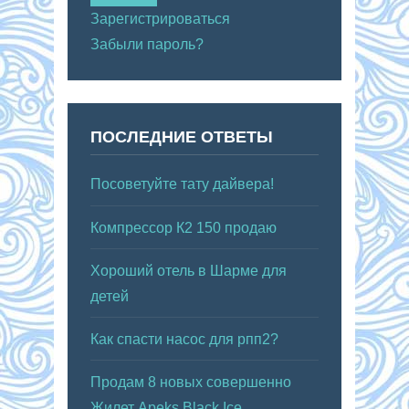
Зарегистрироваться
Забыли пароль?
ПОСЛЕДНИЕ ОТВЕТЫ
Посоветуйте тату дайвера!
Компрессор К2 150 продаю
Хороший отель в Шарме для
детей
Как спасти насос для рпп2?
Продам 8 новых совершенно
Жилет Apeks Black Ice