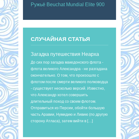
Ружьё Beuchat Mundial Elite 900
СЛУЧАЙНАЯ СТАТЬЯ
Загадка путешествия Неарха
До сих пор загадка македонского флота -
флота великого Александра - не разгадана
окончательно. О том, что произошло с
флотом после смерти великого полководца
- существует несколько версий. Известно,
что Александр хотел совершить
длительный поход со своим флотом.
Отправиться из Персии, обойти большую
часть Аравии, Нумидию и Ливию (по другую
сторону Атласа), затем вийти в […]