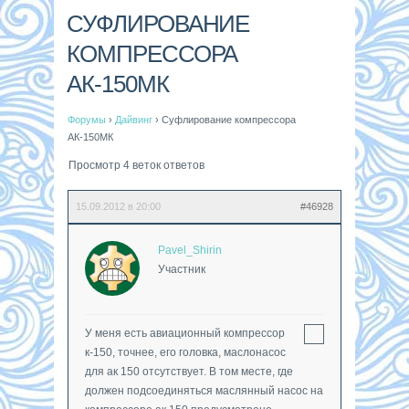
СУФЛИРОВАНИЕ
КОМПРЕССОРА
АК-150МК
Форумы
›
Дайвинг
›
Суфлирование компрессора
АК-150МК
Просмотр 4 веток ответов
15.09.2012 в 20:00
#46928
Pavel_Shirin
Участник
У меня есть авиационный компрессор
к-150, точнее, его головка, маслонасос
для ак 150 отсутствует. В том месте, где
должен подсоединяться маслянный насос на