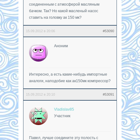
соединенным с атмосферой масляным
бачком. Так? Но какой масленый насос
ставить на головку ак 150 мк?
15.09.2012 в 20:06
#53090
Аноним
Интересно, а есть какие-нибудь импортные
аналоги, наподобие как ак150мк компрессор?
15.09.2012 в 20:10
#53091
Vladislav85
Участник
Павел, лучше соедините эту полость с