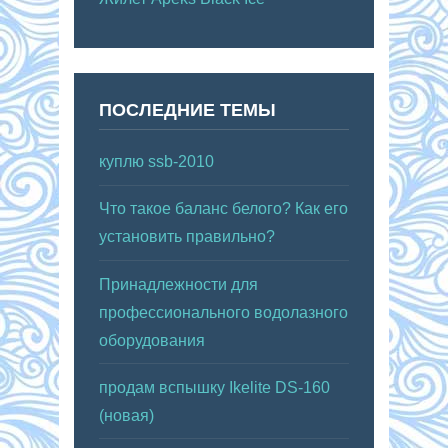
ПОСЛЕДНИЕ ТЕМЫ
куплю ssb-2010
Что такое баланс белого? Как его
установить правильно?
Принадлежности для
профессионального водолазного
оборудования
продам вспышку Ikelite DS-160
(новая)