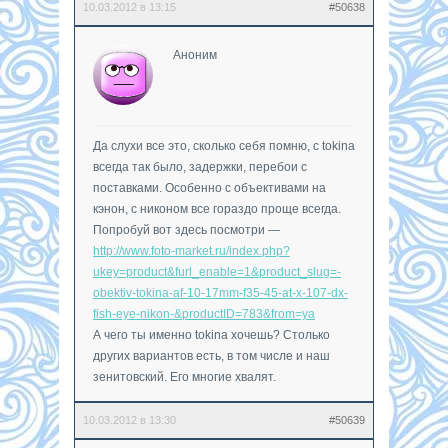
10.03.2012 в 13:15
#50638
Аноним
Да слухи все это, сколько себя помню, с tokina
всегда так было, задержки, перебои с
поставками. Особенно с объективами на
кэнон, с никоном все гораздо проще всегда.
Попробуй вот здесь посмотри —
http://www.foto-market.ru/index.php?
ukey=product&furl_enable=1&product_slug=-
obektiv-tokina-af-10-17mm-f35-45-at-x-107-dx-
fish-eye-nikon-&productID=783&from=ya
А чего ты именно tokina хочешь? Столько
других вариантов есть, в том числе и наш
зенитовский. Его многие хвалят.
10.03.2012 в 13:30
#50639