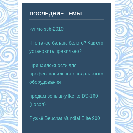
ПОСЛЕДНИЕ ТЕМЫ
куплю ssb-2010
Что такое баланс белого? Как его
установить правильно?
Принадлежности для
профессионального водолазного
оборудования
продам вспышку Ikelite DS-160
(новая)
Ружьё Beuchat Mundial Elite 900