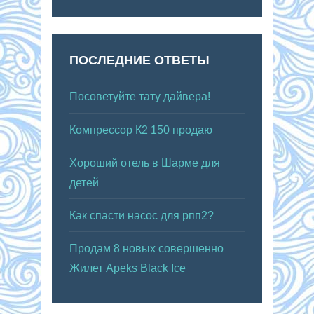
ПОСЛЕДНИЕ ОТВЕТЫ
Посоветуйте тату дайвера!
Компрессор К2 150 продаю
Хороший отель в Шарме для
детей
Как спасти насос для рпп2?
Продам 8 новых совершенно
Жилет Apeks Black Ice