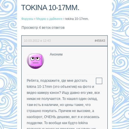
TOKINA 10-17MM.
Форумы
›
Медиа о дайвинге
›
tokina 10-17mm.
Просмотр 4 веток ответов
10.03.2012 в 12:43
#45643
Аноним
Ребята, подскажите, где мне достать
tokina 10-17mm (это объектив) на фото и
видео камеру кэнон? Ищу давно его уже, все
никак не получается. То нашел один склад,
там есть в наличии, но цены такие, что
страшно покупать. Причем не высокие, а
наоборот, ОЧЕНЬ дешево, вот я и опасаюсь
подделки. То вообще как будто tokina
полностью исчез из продажи, ни слуху, ни