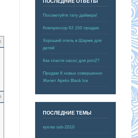
ПОСЛЕДНИЕ ОТВЕТЫ
Посоветуйте тату дайвера!
Компрессор К2 150 продаю
Хороший отель в Шарме для
2
детей
Как спасти насос для рпп2?
Продам 8 новых совершенно
Жилет Apeks Black Ice
3
ПОСЛЕДНИЕ ТЕМЫ
куплю ssb-2010