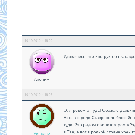
10.10.2012 в 19:22
Удивляюсь, что инструктор г. Став
Аноним
10.10.2012 в 19:26
О, я родом оттуда! Обожаю дайви
Есть в городе Ставрополь бассейн 
туда. Это рядом с кинотеатром «Ро
в Тае, а вот в родной стране хрен 
Vampirio