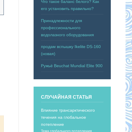
Что такое баланс белого? Как
его установить правильно?
Принадлежности для
профессионального
водолазного оборудования
продам вспышку Ikelite DS-160
(новая)
Ружьё Beuchat Mundial Elite 900
СЛУЧАЙНАЯ СТАТЬЯ
Влияние трансарктического
течения на глобальное
потепление
Тема глобального потепления