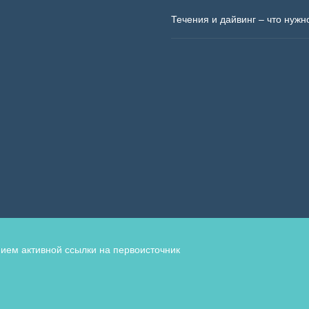
Течения и дайвинг – что нужн
ием активной ссылки на первоисточник