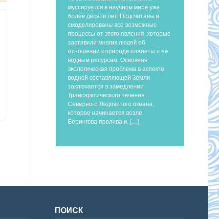
муссируется в научном мире уже
более десяти лет. Подсчитаны и
смоделированы все возможные
процессы от этого явления, которые
заставили многих людей об
отношении к природе планеты и ее
водным ресурсам. Основная
экологическая проблема в аспекте
водной составляющей Земли
заключается в замедлении
Трансарктического течения
Северного Ледовитого океана,
которое начинается возле
Берингова пролива и, […]
ПОИСК