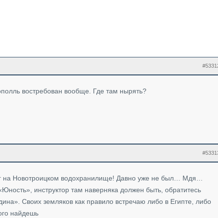
#5331
рополль востребован вообще. Где там нырять?
#5331
нг на Новотроицком водохранилище! Давно уже не был… Мдя…
«Юность», инструктор там наверняка должен быть, обратитесь
дина». Своих земляков как правило встречаю либо в Египте, либо
кого найдешь