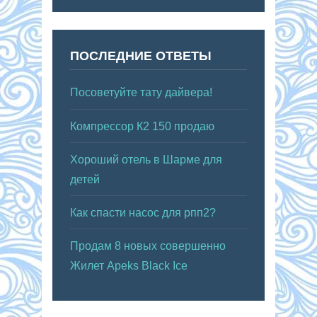
ПОСЛЕДНИЕ ОТВЕТЫ
Посоветуйте тату дайвера!
Компрессор К2 150 продаю
Хороший отель в Шарме для
детей
Как спасти насос для рпп2?
Продам 8 новых совершенно
Жилет Apeks Black Ice