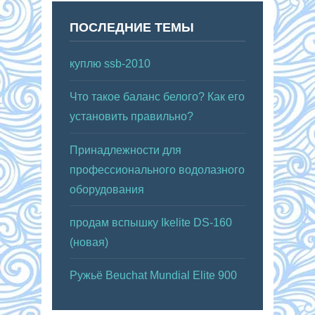
ПОСЛЕДНИЕ ТЕМЫ
куплю ssb-2010
Что такое баланс белого? Как его
установить правильно?
Принадлежности для
профессионального водолазного
оборудования
продам вспышку Ikelite DS-160
(новая)
Ружьё Beuchat Mundial Elite 900