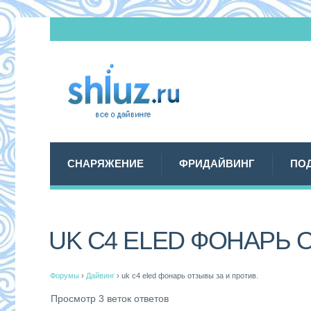
СНАРЯЖЕНИЕ
ФРИДАЙВИНГ
ПО
UK C4 ELED ФОНAРЬ 
Форумы
›
Дайвинг
›
uk c4 eled фонaрь отзывы за и против.
Просмотр 3 веток ответов