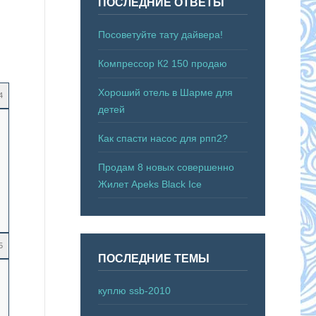
ПОСЛЕДНИЕ ОТВЕТЫ
Посоветуйте тату дайвера!
Компрессор К2 150 продаю
Хороший отель в Шарме для
4
детей
Как спасти насос для рпп2?
Продам 8 новых совершенно
Жилет Apeks Black Ice
5
ПОСЛЕДНИЕ ТЕМЫ
куплю ssb-2010