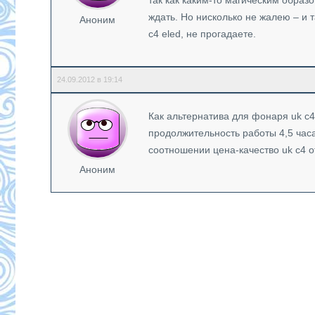
так как каким-то магическим образо
ждать. Но нисколько не жалею – и т
Аноним
c4 eled, не прогадаете.
24.09.2012 в 19:14
Как альтернатива для фонаря uk c4 e
продолжительность работы 4,5 часа
соотношении цена-качество uk c4 
Аноним