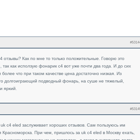
#5314
c4 отзывы? Как по мне то только положительные. Говорю это
 так как исползую фонарик с4 вот уже почти два года. И до сих
 более что при таком качестве цена достаточно низкая. Из
это долгоиграющий подводный фонарь, на суше не тяжелый,
и яркий.
#5314
k c4 eled заслуживает хороших отзывов. Сам пользуюсь им
я Красноморска. При чем, пришлось за uk c4 eled в Москву ехать,