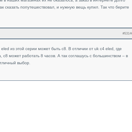
м в наших магазинах их не оказалось, а заказ в интернете долго
ак сказать попутешествовал, и нужную вещь купил. Так что берите
#5314
led из этой серии может быть с8. В отличии от uk c4 eled, где
, с8 может работать 8 часов. А так соглашусь с большинством – в
отличный выбор.