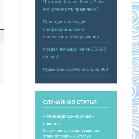
Что такое баланс белого? Как
его установить правильно?
Принадлежности для
профессионального
6
водолазного оборудования
продам вспышку Ikelite DS-160
(новая)
Ружьё Beuchat Mundial Elite 900
СЛУЧАЙНАЯ СТАТЬЯ
«Фернандо-де-норонья»
покорен
Российские дайверы на шестом
этапе экспедиции, которую