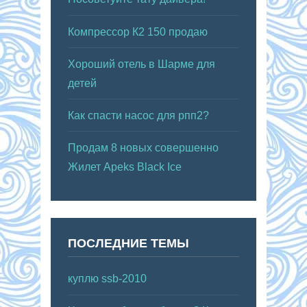
Компрессор К2 150 продаю
Хороший отель в Шарме для
детей
Как спасти насос для рпп2?
Продам 8 новых совершенно
Жилет Apeks Black Ice
ПОСЛЕДНИЕ ТЕМЫ
куплю ssb-2010