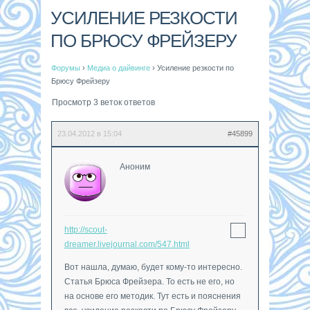
УСИЛЕНИЕ РЕЗКОСТИ
ПО БРЮСУ ФРЕЙЗЕРУ
Форумы
›
Медиа о дайвинге
›
Усиление резкости по
Брюсу Фрейзеру
Просмотр 3 веток ответов
23.04.2012 в 15:04
#45899
Аноним
http://scout-
dreamer.livejournal.com/547.html
Вот нашла, думаю, будет кому-то интересно.
Статья Брюса Фрейзера. То есть не его, но
на основе его методик. Тут есть и пояснения