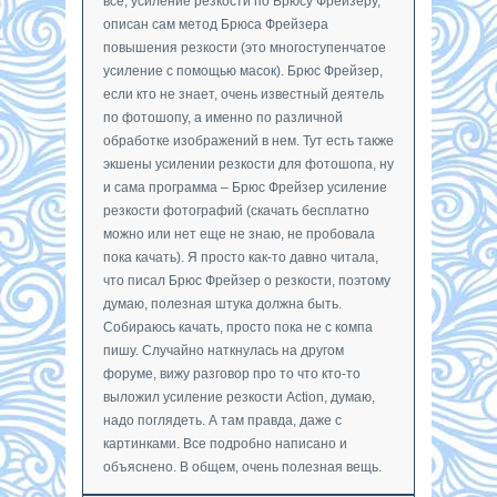
все, усиление резкости по Брюсу Фрейзеру,
описан сам метод Брюса Фрейзера
повышения резкости (это многоступенчатое
усиление с помощью масок). Брюс Фрейзер,
если кто не знает, очень известный деятель
по фотошопу, а именно по различной
обработке изображений в нем. Тут есть также
экшены усилении резкости для фотошопа, ну
и сама программа – Брюс Фрейзер усиление
резкости фотографий (скачать бесплатно
можно или нет еще не знаю, не пробовала
пока качать). Я просто как-то давно читала,
что писал Брюс Фрейзер о резкости, поэтому
думаю, полезная штука должна быть.
Собираюсь качать, просто пока не с компа
пишу. Случайно наткнулась на другом
форуме, вижу разговор про то что кто-то
выложил усиление резкости Аction, думаю,
надо поглядеть. А там правда, даже с
картинками. Все подробно написано и
объяснено. В общем, очень полезная вещь.