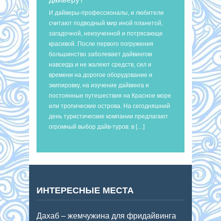
И дайверы-профессионалы, и любители
считают подводный мир иной планетой,
загадочной, неизученной и потрясающе
красивой. После первого погружения
большинство заболевает дайвингом
навсегда и не жалеют средств, сил и
времени на дорогое оборудование и
экипировку, на изучение дайвинга и
постоянные путешествия на Красное море
или тропические острова. На сегодняшний
день туристические компании предлагают
огромный выбор дайв-туров: в […]
ИНТЕРЕСНЫЕ МЕСТА
Дахаб – жемчужина для фридайвинга