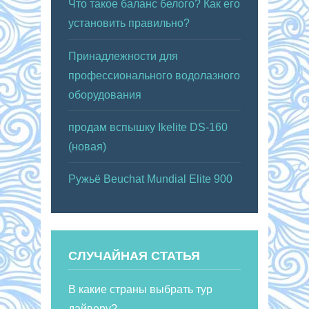
Что такое баланс белого? Как его
установить правильно?
Принадлежности для
профессионального водолазного
оборудования
продам вспышку Ikelite DS-160
(новая)
Ружьё Beuchat Mundial Elite 900
СЛУЧАЙНАЯ СТАТЬЯ
В какие страны выбрать тур
дайверу?