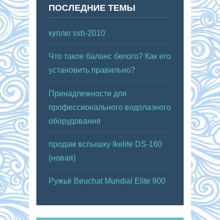
ПОСЛЕДНИЕ ТЕМЫ
куплю ssb-2010
Что такое баланс белого? Как его
установить правильно?
Принадлежности для
профессионального водолазного
оборудования
продам вспышку Ikelite DS-160
(новая)
Ружьё Beuchat Mundial Elite 900