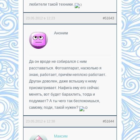
любители такой техники.
23.05.2012 в 12:23
#51643
Аноним
Да он вроде не собирался с ним
расставаться. Фотоаппарат, насколько я
знаю, работает, причём неплохо работает.
Друган доволен, даже вспышку к нему
присматривает. Нафига ему его сейчас
менять, вот будет барахлить, тогда и
подумает? А ты чего так беспокоишься,
самому, поди, такой нужен?
23.05.2012 в 12:38
#51644
Максим