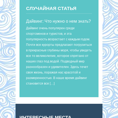
СЛУЧАЙНАЯ СТАТЬЯ
Дайвинг: Что нужно о нем знать?
Дайвинг очень популярен среди
спортсменов и туристов, и эта
популярность возрастает с каждым годом.
Почти все курорты предлагают погрузиться
в прекрасные глубины моря, чтобы увидеть
все то великолепие, которое спрятано от
наших глаз под водой. Подводный мир
разнообразен и удивителен. Здесь течет
своя жизнь, поражая нас красотой и
размеренностью. В наше время дайвинг
становится все […]
ИНТЕРЕСНЫЕ МЕСТА