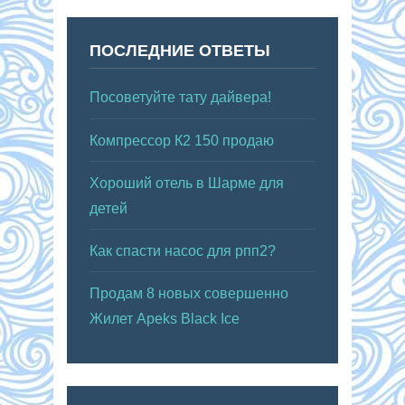
ПОСЛЕДНИЕ ОТВЕТЫ
Посоветуйте тату дайвера!
Компрессор К2 150 продаю
Хороший отель в Шарме для
детей
Как спасти насос для рпп2?
Продам 8 новых совершенно
Жилет Apeks Black Ice