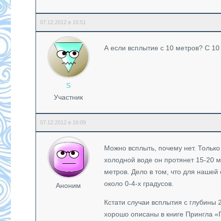
07.12.2012 в 15:51
А если всплытие с 10 метров? С 10
S
Участник
07.12.2012 в 16:09
Можно всплыть, почему нет. Только 
холодной воде он протянет 15-20 ми
метров. Дело в том, что для наше
около 0-4-х градусов.
Аноним
Кстати случаи всплытия с глубины 
хорошо описаны в книге Прингла «