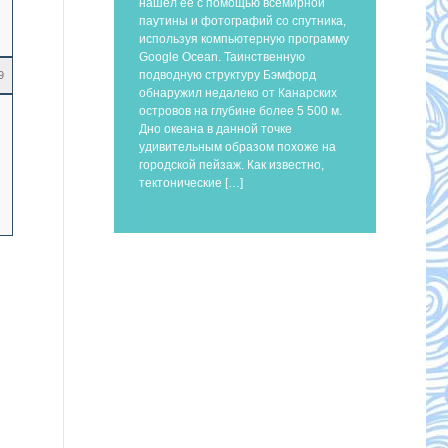
нашел ее с помощью всемирной
паутины и фотографий со спутника,
используя компьютерную программу
Google Ocean. Таинственную
подводную структуру Бэмфорд
9
обнаружил недалеко от Канарских
островов на глубине более 5 500 м.
Дно океана в данной точке
удивительным образом похоже на
городской пейзаж. Как известно,
тектонические […]