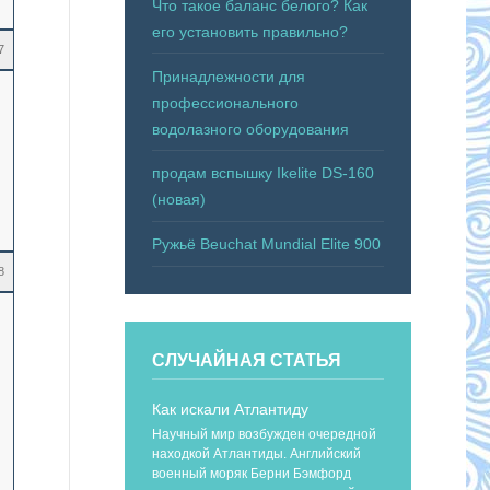
Что такое баланс белого? Как
его установить правильно?
7
Принадлежности для
профессионального
водолазного оборудования
продам вспышку Ikelite DS-160
(новая)
Ружьё Beuchat Mundial Elite 900
8
СЛУЧАЙНАЯ СТАТЬЯ
Как искали Атлантиду
Научный мир возбужден очередной
находкой Атлантиды. Английский
военный моряк Берни Бэмфорд