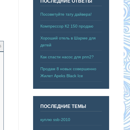
ПОСЛЕДНИЕ ОТВЕТЫ
Посоветуйте тату дайвера!
Компрессор К2 150 продаю
Хороший отель в Шарме для
детей
6
Как спасти насос для рпп2?
Продам 8 новых совершенно
Жилет Apeks Black Ice
ПОСЛЕДНИЕ ТЕМЫ
куплю ssb-2010