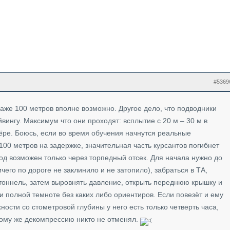
#5369
аже 100 метров вполне возможно. Другое дело, что подводники
вингу. Максимум что они проходят: всплытие с 20 м – 30 м в
ре. Боюсь, если во время обучения начнутся реальные
100 метров на задержке, значительная часть курсантов погибнет
од возможен только через торпедный отсек. Для начала нужно до
ичего по дороге не заклинило и не затопило), забраться в ТА,
 тоннель, затем выровнять давление, открыть переднюю крышку и
и полной темноте без каких либо ориентиров. Если повезёт и ему
ности со стометровой глубины у него есть только четверть часа,
К тому же декомпрессию никто не отменял.