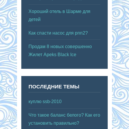
Хороший отель в Шарме для
детей
Как спасти насос для рпп2?
Продам 8 новых совершенно
Жилет Apeks Black Ice
ПОСЛЕДНИЕ ТЕМЫ
куплю ssb-2010
Что такое баланс белого? Как его
установить правильно?