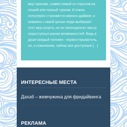
вид туризма, совместимый со спросом на
пеший или горный туризм. И очень
популярен становится именно дайвинг, и
неважно с какой целью люди выбирают
этот вид спорта, но он преподносит массу
недоступных ранее возможностей. Ведь в
душе каждый человек - первооткрыватель,
но, к сожалению, сейчас все доступные […]
ИНТЕРЕСНЫЕ МЕСТА
Дахаб – жемчужина для фридайвинга
РЕКЛАМА