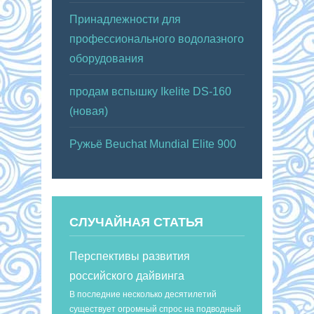
Принадлежности для
профессионального водолазного
оборудования
продам вспышку Ikelite DS-160
(новая)
Ружьё Beuchat Mundial Elite 900
СЛУЧАЙНАЯ СТАТЬЯ
Перспективы развития
российского дайвинга
В последние несколько десятилетий
существует огромный спрос на подводный