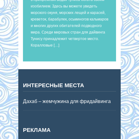
изобилием. Здесь вы можете увидеть
морского окуня, морских лещей и карасей,
креветок, барабулек, осьминогов кальмаров
и многих других обитателей подводного
мира. Среди мировых стран для дайвинга
Тунису принадлежит четвертое место.
Коралловые […]
ИНТЕРЕСНЫЕ МЕСТА
Дахаб – жемчужина для фридайвинга
РЕКЛАМА