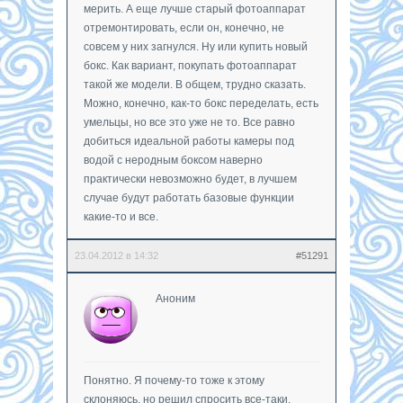
мерить. А еще лучше старый фотоаппарат
отремонтировать, если он, конечно, не
совсем у них загнулся. Ну или купить новый
бокс. Как вариант, покупать фотоаппарат
такой же модели. В общем, трудно сказать.
Можно, конечно, как-то бокс переделать, есть
умельцы, но все это уже не то. Все равно
добиться идеальной работы камеры под
водой с неродным боксом наверно
практически невозможно будет, в лучшем
случае будут работать базовые функции
какие-то и все.
23.04.2012 в 14:32
#51291
Аноним
Понятно. Я почему-то тоже к этому
склоняюсь, но решил спросить все-таки.