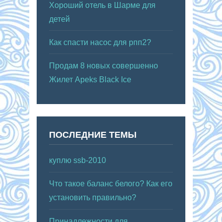
Хороший отель в Шарме для
детей
Как спасти насос для рпп2?
Продам 8 новых совершенно
Жилет Apeks Black Ice
ПОСЛЕДНИЕ ТЕМЫ
куплю ssb-2010
Что такое баланс белого? Как его
установить правильно?
Принадлежности для