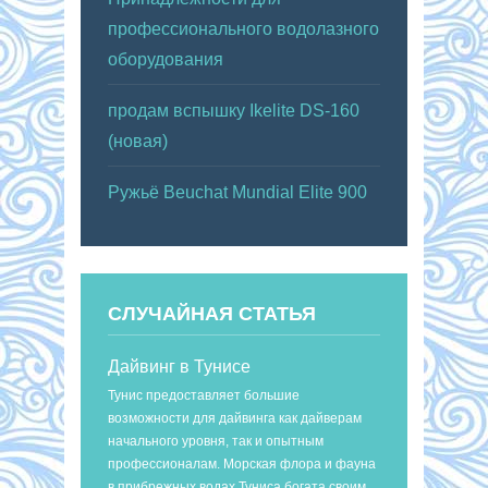
профессионального водолазного
оборудования
продам вспышку Ikelite DS-160
(новая)
Ружьё Beuchat Mundial Elite 900
СЛУЧАЙНАЯ СТАТЬЯ
Дайвинг в Тунисе
Тунис предоставляет большие
возможности для дайвинга как дайверам
начального уровня, так и опытным
профессионалам. Морская флора и фауна
в прибрежных водах Туниса богата своим