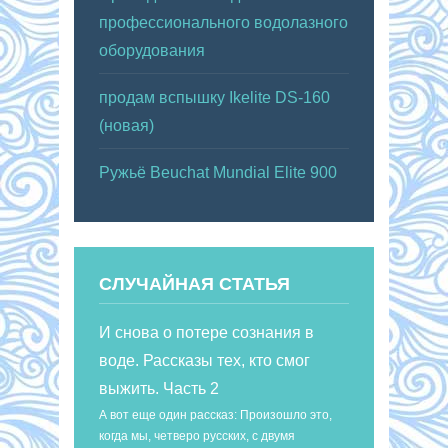
профессионального водолазного
оборудования
продам вспышку Ikelite DS-160
(новая)
Ружьё Beuchat Mundial Elite 900
СЛУЧАЙНАЯ СТАТЬЯ
И снова о потере сознания в
воде. Рассказы тех, кто смог
выжить. Часть 2
А вот еще один рассказ: Произошло это,
когда мы, четверо русских, с двумя