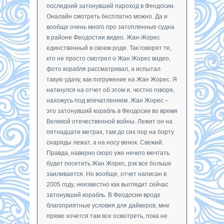
последний затонувший пароход в Феодосии.
Оналайн смотреть бесплатно можно. Да и
вообще очень много про затопленные судна
в районе Феодостии видео. Жан-Жорес
единственный в своем роде. Так говорят те,
кто не просто смотрел о Жан Жорес видео,
фото корабля рассматривал, а испытал
такую удачу, как погружение на Жан Жорес. Я
наткнулся на отчет об этом и, честно говоря,
нахожусь под впечатлением. Жан Жорес –
это затонувший корабль в Феодосии во время
Великой отечественной войны. Лежит он на
пятнадцати метрах, там до сих пор на борту
снаряды лежат, а на носу венок. Свежий.
Правда, наверно скоро уже нечего мечтать
будет посетить Жан Жорес, рэк все больше
заиливается. Но вообще, отчет написан в
2005 году, неизвестно как выглядит сейчас
затонувший корабль. В Феодосии вроде
благоприятные условия для дайверов, мне
прямо хочется там все осмотреть, пока не