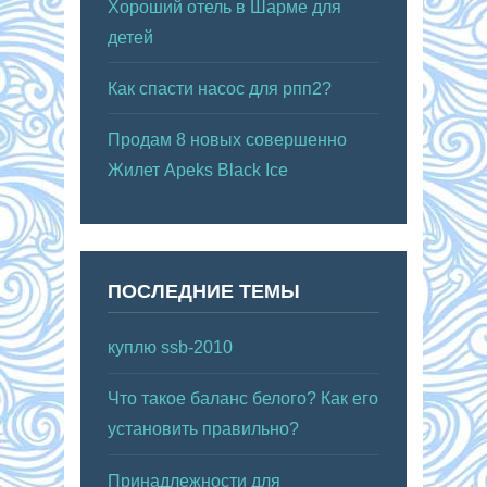
Хороший отель в Шарме для
детей
Как спасти насос для рпп2?
Продам 8 новых совершенно
Жилет Apeks Black Ice
ПОСЛЕДНИЕ ТЕМЫ
куплю ssb-2010
Что такое баланс белого? Как его
установить правильно?
Принадлежности для