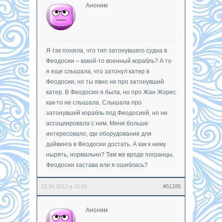
Аноним
Я так поняла, что тип затонувшего судна в
Феодосии – какой-то военный корабль? А то
я еще слышала, что затонул катер в
Феодосии, но ты явно не про затонувший
катер. В Феодосии я была, но про Жан Жорес
как-то не слышала. Слышала про
затонувший корабль под Феодосией, но не
ассоциировала с ним. Меня больше
интересовало, где оборудование для
дайвинга в Феодосии достать. А как к нему
нырять, нормально? Там же вроде погранцы,
Феодосии застава или я ошиблась?
23.04.2012 в 15:50
#51285
Аноним