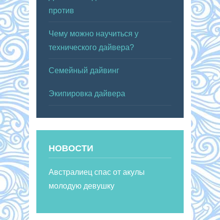
против
Чему можно научиться у
технического дайвера?
Семейный дайвинг
Экипировка дайвера
НОВОСТИ
Австралиец спас от акулы
молодую девушку