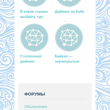
В какие страны
Дайвинг на Кубе
выбрать тур
дайверу?
Столичный
Байкал —
дайвинг
нераскрытые
загадки
удивительного
озера
ФОРУМЫ
Объявления