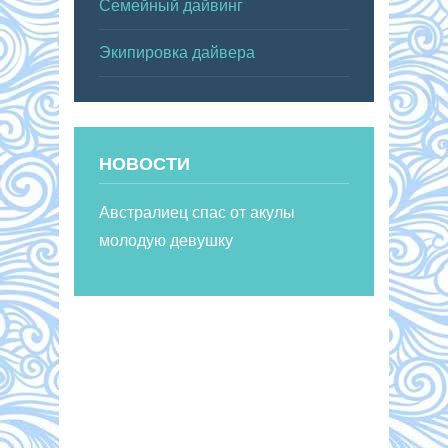
Семейный дайвинг
Экипировка дайвера
НОВОСТИ
Австралиец спас от акулы
молодую девушку