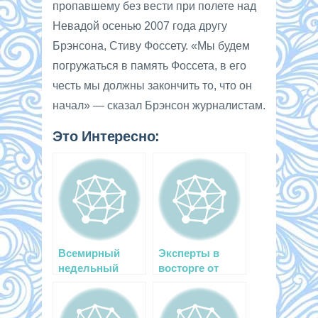
пропавшему без вести при полете над
Невадой осенью 2007 года другу
Брэнсона, Стиву Фоссету. «Мы будем
погружаться в память Фоссета, в его
честь мы должны закончить то, что он
начал» — сказал Брэнсон журналистам.
Это Интересно:
Всемирный
Эксперты в
недельный
восторге от
фотоконкурс
дайвинга в
Epson Red Sea
Брунее