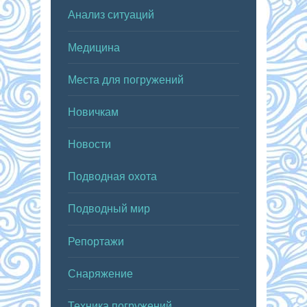
Анализ ситуаций
Медицина
Места для погружений
Новичкам
Новости
Подводная охота
Подводный мир
Репортажи
Снаряжение
Техника погружений