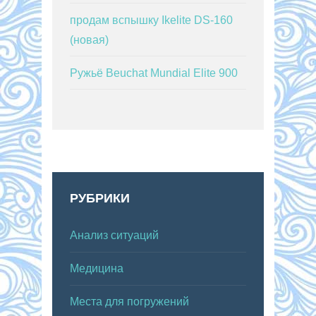
продам вспышку Ikelite DS-160
(новая)
Ружьё Beuchat Mundial Elite 900
РУБРИКИ
Анализ ситуаций
Медицина
Места для погружений