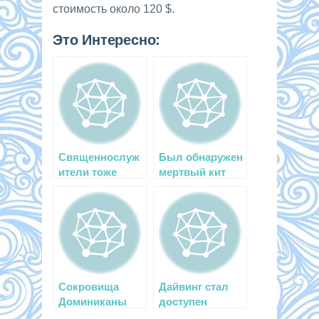
стоимость около 120 $.
Это Интересно:
Священнослуж
Был обнаружен
ители тоже
мертвый кит
любят
длиной 15
подводную
метров
охоту
Сокровища
Дайвинг стал
Доминиканы
доступен
инвалидам!