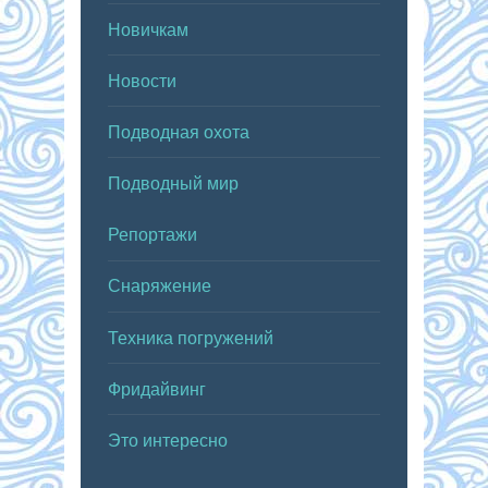
Новичкам
Новости
Подводная охота
Подводный мир
Репортажи
Снаряжение
Техника погружений
Фридайвинг
Это интересно