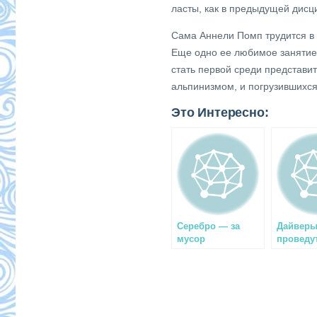
ласты, как в предыдущей дисц
Сама Аннели Помп трудится в 
Еще одно ее любимое занятие 
стать первой среди представи
альпинизмом, и погрузившихс
Это Интересно:
Серебро — за
Дайвер
мусор
проведу
экспеди
Чечне