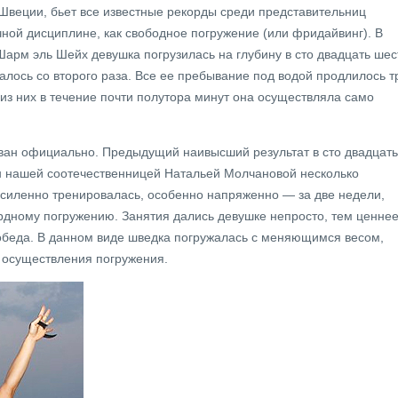
Швеции, бьет все известные рекорды среди представительниц
чной дисциплине, как свободное погружение (или фридайвинг). В
Шарм эль Шейх девушка погрузилась на глубину в сто двадцать шес
алось со второго раза. Все ее пребывание под водой продлилось т
 из них в течение почти полутора минут она осуществляла само
ван официально. Предыдущий наивысший результат в сто двадцать
н нашей соотечественницей Натальей Молчановой несколько
силенно тренировалась, особенно напряженно — за две недели,
дному погружению. Занятия дались девушке непросто, тем ценне
обеда. В данном виде шведка погружалась с меняющимся весом,
 осуществления погружения.