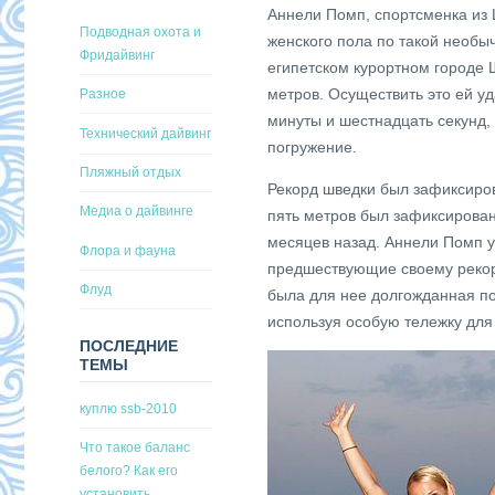
Аннели Помп, спортсменка из 
Подводная охота и
женского пола по такой необы
Фридайвинг
египетском курортном городе 
метров. Осуществить это ей уд
Разное
минуты и шестнадцать секунд,
Технический дайвинг
погружение.
Пляжный отдых
Рекорд шведки был зафиксиро
Медиа о дайвинге
пять метров был зафиксирова
месяцев назад. Аннели Помп у
Флора и фауна
предшествующие своему рекор
Флуд
была для нее долгожданная п
используя особую тележку для
ПОСЛЕДНИЕ
ТЕМЫ
куплю ssb-2010
Что такое баланс
белого? Как его
установить