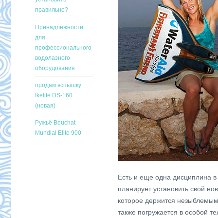
правильно?
Принадлежности
для
профессионального
водолазного
оборудования
продам вспышку
Ikelite DS-160
(новая)
Ружьё Beuchat
Mundial Elite 900
Есть и еще одна дисциплина в
планирует установить свой но
которое держится незыблемым 
также погружается в особой те