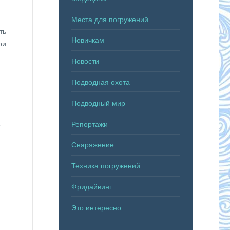
Места для погружений
ть
Новичкам
ри
Новости
Подводная охота
Подводный мир
Репортажи
е
Снаряжение
Техника погружений
Фридайвинг
Это интересно