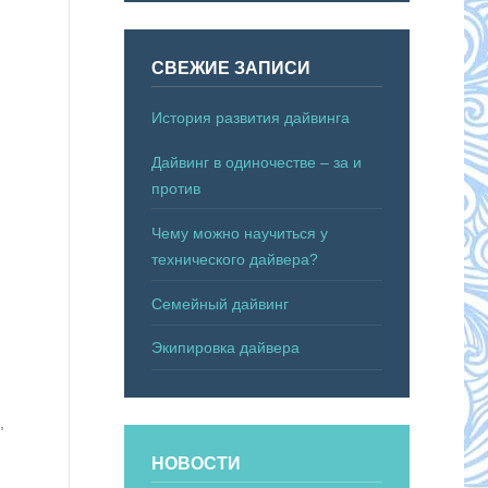
СВЕЖИЕ ЗАПИСИ
История развития дайвинга
Дайвинг в одиночестве – за и
против
Чему можно научиться у
технического дайвера?
Семейный дайвинг
Экипировка дайвера
,
НОВОСТИ